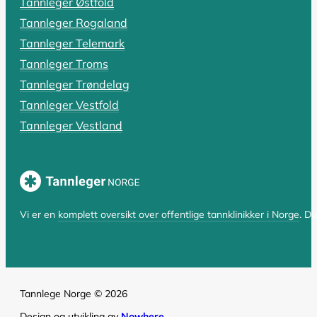
Tannleger Østfold
Har du fått beskjed om at du trenger en rotfylling, el
Tannleger Rogaland
Tannleger Telemark
LES HELE ARTIKKELEN
Tannleger Troms
Tannleger Trøndelag
Tannleger Vestfold
SIST OPPDATERT 17. OKTOBER 2025
Tannleger Vestland
Hvorfor er tannlegen så dyr? En komp
Hvorfor er tannlegen så dyr i Norge? Spørsmålet er bå
LES HELE ARTIKKELEN
Vi er en
komplett oversikt over offentlige tannklinikker i Norge
. D
Tannlege Norge © 2026
Design og utvikling av
Nowhere