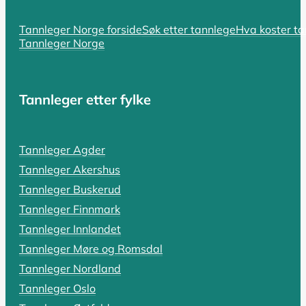
Hvorfor er tannlegen så dyr? En komp
Tannleger Norge forside
Søk etter tannlege
Hva koster t
Tannleger Norge
Hvorfor er tannlegen så dyr i Norge? Spørsmålet er bå
LES HELE ARTIKKELEN
Tannleger etter fylke
SIST OPPDATERT 18. OKTOBER 2025
Tannleger Agder
Tannlegevakt: Hva koster akutthjel
Tannleger Akershus
En pulserende tannpine som holder deg våken, en tann s
Tannleger Buskerud
Tannleger Finnmark
LES HELE ARTIKKELEN
Tannleger Innlandet
Tannleger Møre og Romsdal
Tannleger Nordland
SIST OPPDATERT 19. OKTOBER 2025
Tannleger Oslo
Rotfylling: Alt du må vite om pris,