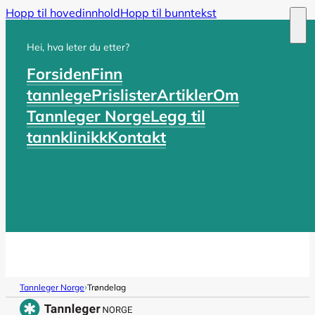
Hopp til hovedinnhold
Hopp til bunntekst
Hei, hva leter du etter?
Forsiden
Finn
tannlege
Prislister
Artikler
Om
Tannleger Norge
Legg til
tannklinikk
Kontakt
›
Tannleger Norge
Trøndelag