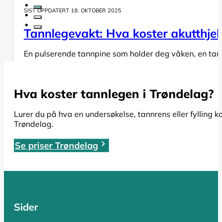
SIST OPPDATERT 18. OKTOBER 2025
Tannlegevakt: Hva koster akutthjel
En pulserende tannpine som holder deg våken, en tann s
LES HELE ARTIKKELEN
Hva koster tannlegen i Trøndelag?
SIST OPPDATERT 19. OKTOBER 2025
Lurer du på hva en undersøkelse, tannrens eller fylling k
Trøndelag.
Rotfylling: Alt du må vite om pris,
Se priser Trøndelag
Har du fått beskjed om at du trenger en rotfylling, el
LES HELE ARTIKKELEN
Sider
SIST OPPDATERT 17. OKTOBER 2025