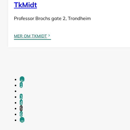
TkMidt
Professor Brochs gate 2, Trondheim
MER OM TKMIDT
←
1
…
3
4
5
6
→