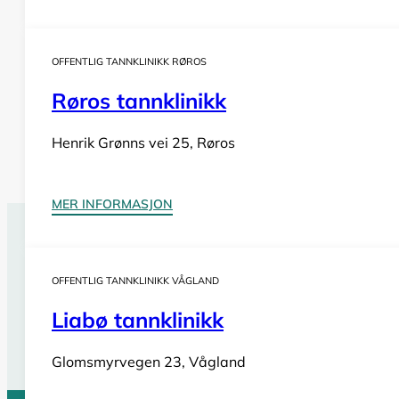
OFFENTLIG TANNKLINIKK RØROS
Røros tannklinikk
Henrik Grønns vei 25, Røros
MER INFORMASJON
Tannlegevakt Stjørdal
OFFENTLIG TANNKLINIKK VÅGLAND
Har du behov for
akutt tannlegehjelp
utenom tannklinik
også i helger og på helligdager. Sjekk vår oversikt for bil
Liabø tannklinikk
Se tannlegevakter i Trøndelag
Glomsmyrvegen 23, Vågland