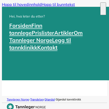
Hopp til hovedinnhold
Hopp til bunntekst
Hei, hva leter du etter?
Forsiden
Finn
tannlege
Prislister
Artikler
Om
Tannleger Norge
Legg til
tannklinikk
Kontakt
›
›
›
Tannleger Norge
Trøndelag
Stjørdal
Stjørdal tannklinikk