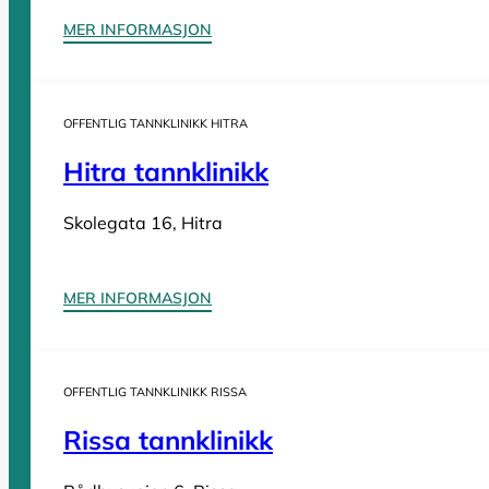
MER INFORMASJON
Sider
OFFENTLIG TANNKLINIKK HITRA
Tannleger Norge forside
Søk etter tannlege
Hva koster t
Hitra tannklinikk
Tannleger Norge
Skolegata 16, Hitra
Tannleger etter fylke
MER INFORMASJON
Tannleger Agder
Tannleger Akershus
OFFENTLIG TANNKLINIKK RISSA
Tannleger Buskerud
Rissa tannklinikk
Tannleger Finnmark
Tannleger Innlandet