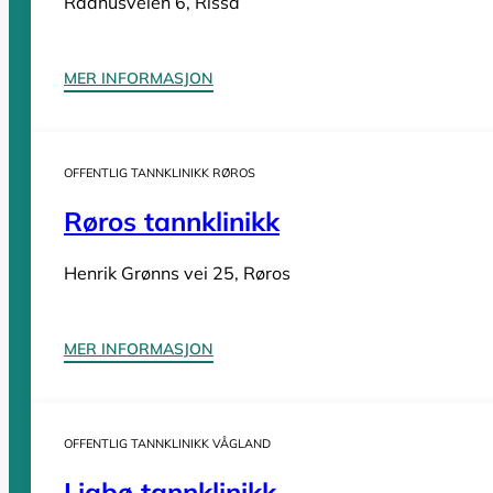
Rådhusveien 6, Rissa
Tannleger Møre og Romsdal
Tannleger Nordland
Tannleger Oslo
MER INFORMASJON
Tannleger Østfold
Tannleger Rogaland
Tannleger Telemark
OFFENTLIG TANNKLINIKK RØROS
Tannleger Troms
Røros tannklinikk
Tannleger Trøndelag
Tannleger Vestfold
Henrik Grønns vei 25, Røros
Tannleger Vestland
MER INFORMASJON
Vi er en
komplett oversikt over offentlige tannklinikker i Norge
. D
OFFENTLIG TANNKLINIKK VÅGLAND
Liabø tannklinikk