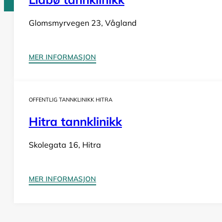
Glomsmyrvegen 23, Vågland
Tannlege Norge © 2026
Design og utvikling av
Nowhere
MER INFORMASJON
OFFENTLIG TANNKLINIKK HITRA
Hitra tannklinikk
Skolegata 16, Hitra
MER INFORMASJON