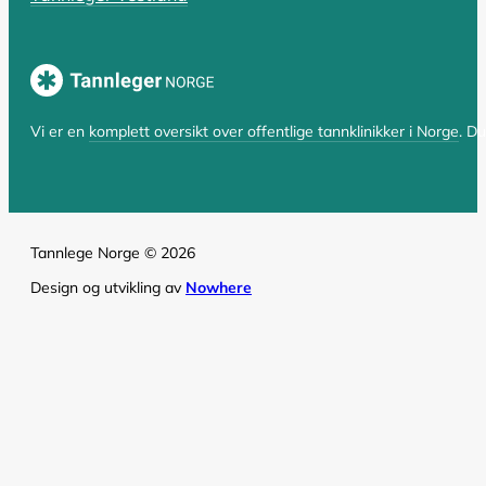
Hvorfor er tannlegen så dyr? En komp
Hvorfor er tannlegen så dyr i Norge? Spørsmålet er bå
LES HELE ARTIKKELEN
Vi er en
komplett oversikt over offentlige tannklinikker i Norge
. D
Tannlege Norge © 2026
Design og utvikling av
Nowhere