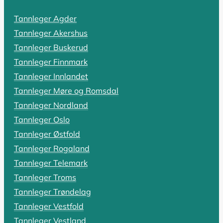
SIST OPPDATERT 18. OKTOBER 2025
Tannleger Agder
Tannlegevakt: Hva koster akutthjel
Tannleger Akershus
En pulserende tannpine som holder deg våken, en tann s
Tannleger Buskerud
Tannleger Finnmark
LES HELE ARTIKKELEN
Tannleger Innlandet
Tannleger Møre og Romsdal
Tannleger Nordland
SIST OPPDATERT 19. OKTOBER 2025
Tannleger Oslo
Rotfylling: Alt du må vite om pris,
Tannleger Østfold
Har du fått beskjed om at du trenger en rotfylling, el
Tannleger Rogaland
Tannleger Telemark
LES HELE ARTIKKELEN
Tannleger Troms
Tannleger Trøndelag
Tannleger Vestfold
SIST OPPDATERT 17. OKTOBER 2025
Tannleger Vestland