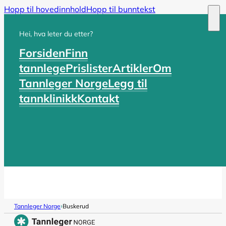
Hopp til hovedinnhold
Hopp til bunntekst
Hei, hva leter du etter?
Forsiden
Finn
tannlege
Prislister
Artikler
Om
Tannleger Norge
Legg til
tannklinikk
Kontakt
›
Tannleger Norge
Buskerud