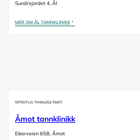
Sundrejordet 4, Ål
MER OM ÅL TANNKLINIKK
OFFENTLIG TANNLEGE ÅMOT
Åmot tannklinikk
Eikerveien 65B, Åmot