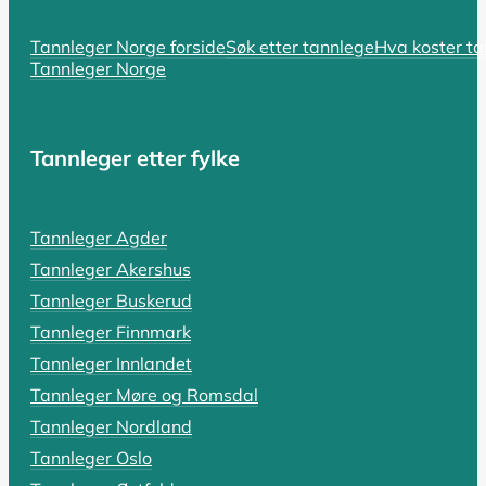
Hvorfor er tannlegen så dyr? En komp
Tannleger Norge forside
Søk etter tannlege
Hva koster t
Tannleger Norge
Hvorfor er tannlegen så dyr i Norge? Spørsmålet er bå
LES HELE ARTIKKELEN
Tannleger etter fylke
SIST OPPDATERT 18. OKTOBER 2025
Tannleger Agder
Tannlegevakt: Hva koster akutthjel
Tannleger Akershus
En pulserende tannpine som holder deg våken, en tann s
Tannleger Buskerud
Tannleger Finnmark
LES HELE ARTIKKELEN
Tannleger Innlandet
Tannleger Møre og Romsdal
Tannleger Nordland
SIST OPPDATERT 19. OKTOBER 2025
Tannleger Oslo
Rotfylling: Alt du må vite om pris,