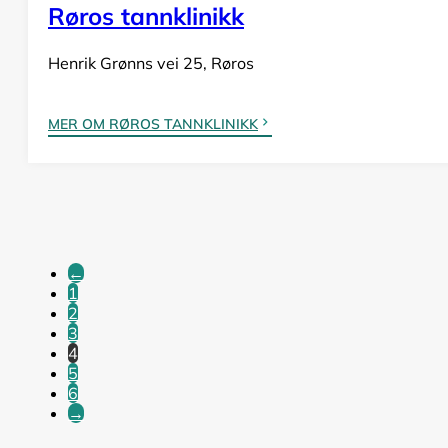
Røros tannklinikk
Henrik Grønns vei 25, Røros
MER OM RØROS TANNKLINIKK
←
1
2
3
4
5
6
→