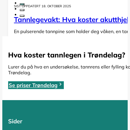
SIST OPPDATERT 18. OKTOBER 2025
Tannlegevakt: Hva koster akutthjel
En pulserende tannpine som holder deg våken, en tann s
LES HELE ARTIKKELEN
Hva koster tannlegen i Trøndelag?
SIST OPPDATERT 19. OKTOBER 2025
Lurer du på hva en undersøkelse, tannrens eller fylling k
Trøndelag.
Rotfylling: Alt du må vite om pris,
Se priser Trøndelag
Har du fått beskjed om at du trenger en rotfylling, el
LES HELE ARTIKKELEN
Sider
SIST OPPDATERT 17. OKTOBER 2025