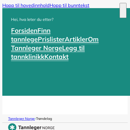
Hopp til hovedinnhold
Hopp til bunntekst
Hei, hva leter du etter?
Forsiden
Finn
tannlege
Prislister
Artikler
Om
Tannleger Norge
Legg til
tannklinikk
Kontakt
›
Tannleger Norge
Trøndelag