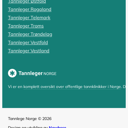
Tannleger Østfold
Har du fått beskjed om at du trenger en rotfylling, el
Tannleger Rogaland
Tannleger Telemark
LES HELE ARTIKKELEN
Tannleger Troms
Tannleger Trøndelag
Tannleger Vestfold
SIST OPPDATERT 17. OKTOBER 2025
Tannleger Vestland
Hvorfor er tannlegen så dyr? En komp
Hvorfor er tannlegen så dyr i Norge? Spørsmålet er bå
LES HELE ARTIKKELEN
Vi er en
komplett oversikt over offentlige tannklinikker i Norge
. D
Tannlege Norge © 2026
Design og utvikling av
Nowhere