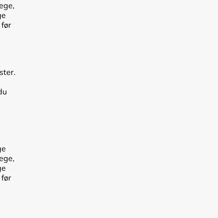
lege,
ge
 før
ster.
du
ge
lege,
ge
 før