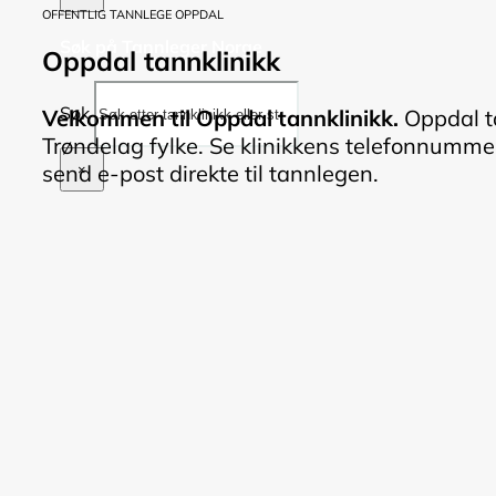
OFFENTLIG TANNLEGE OPPDAL
Søk på Tannleger Norge
Oppdal tannklinikk
Søk
Velkommen til Oppdal tannklinikk.
Oppdal ta
Trøndelag fylke. Se klinikkens telefonnummer,
send e-post direkte til tannlegen.
×