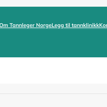
Om Tannleger Norge
Legg til tannklinikk
Ko