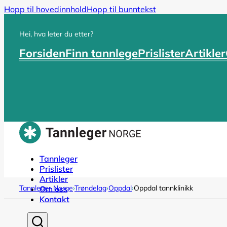
Hopp til hovedinnhold
Hopp til bunntekst
Hei, hva leter du etter?
Forsiden
Finn tannlege
Prislister
Artikler
Tannleger
Prislister
Artikler
Tannleger Norge
›
Trøndelag
›
Oppdal
›
Oppdal tannklinikk
Om oss
Kontakt