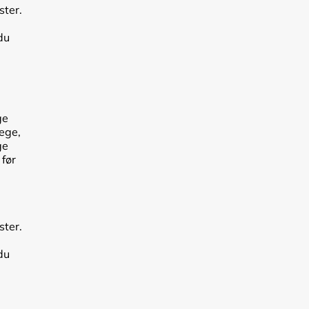
ster.
du
ge
lege,
ge
 før
ster.
du