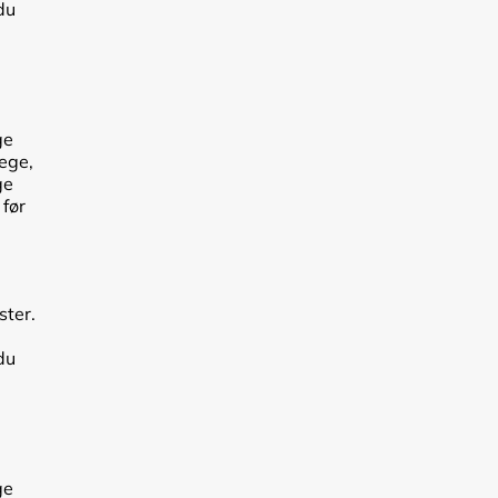
du
ge
lege,
ge
 før
ster.
du
ge