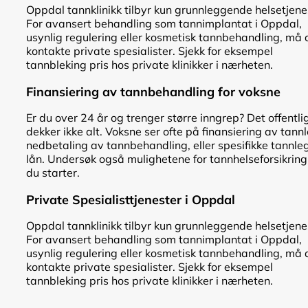
Oppdal tannklinikk tilbyr kun grunnleggende helsetjene
For avansert behandling som tannimplantat i Oppdal,
usynlig regulering eller kosmetisk tannbehandling, må 
kontakte private spesialister. Sjekk for eksempel
tannbleking pris hos private klinikker i nærheten.
Finansiering av tannbehandling for voksne
Er du over 24 år og trenger større inngrep? Det offentli
dekker ikke alt. Voksne ser ofte på finansiering av tann
nedbetaling av tannbehandling, eller spesifikke tannle
lån. Undersøk også mulighetene for tannhelseforsikring
du starter.
Private Spesialisttjenester i Oppdal
Oppdal tannklinikk tilbyr kun grunnleggende helsetjene
For avansert behandling som tannimplantat i Oppdal,
usynlig regulering eller kosmetisk tannbehandling, må 
kontakte private spesialister. Sjekk for eksempel
tannbleking pris hos private klinikker i nærheten.