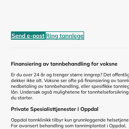
Send e-post
Ring tannlege
Finansiering av tannbehandling for voksne
Er du over 24 år og trenger større inngrep? Det offentli
dekker ikke alt. Voksne ser ofte på finansiering av tann
nedbetaling av tannbehandling, eller spesifikke tannle
lån. Undersøk også mulighetene for tannhelseforsikring
du starter.
Private Spesialisttjenester i Oppdal
Oppdal tannklinikk tilbyr kun grunnleggende helsetjene
For avansert behandling som tannimplantat i Oppdal,