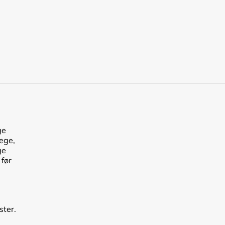
ge
lege,
ge
 før
ster.