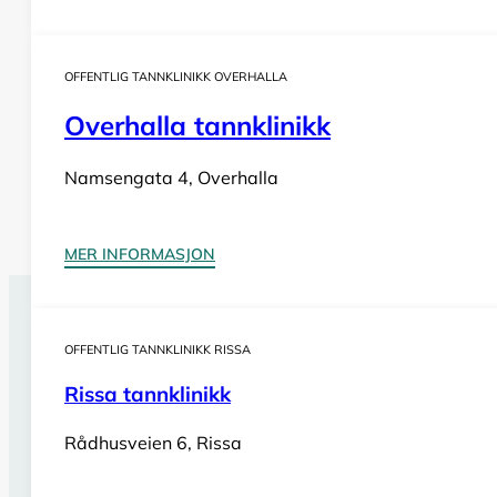
OFFENTLIG TANNKLINIKK OVERHALLA
Overhalla tannklinikk
Namsengata 4, Overhalla
MER INFORMASJON
Tannlegevakt Leksvik
OFFENTLIG TANNKLINIKK RISSA
Har du behov for
akutt tannlegehjelp
utenom tannklinik
Rissa tannklinikk
også i helger og på helligdager. Sjekk vår oversikt for bi
Rådhusveien 6, Rissa
Se tannlegevakter i Trøndelag