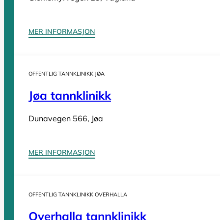
Tannleger Innlandet
Tannleger Møre og Romsdal
Tannleger Nordland
MER INFORMASJON
Tannleger Oslo
Tannleger Østfold
Tannleger Rogaland
OFFENTLIG TANNKLINIKK JØA
Tannleger Telemark
Jøa tannklinikk
Tannleger Troms
Tannleger Trøndelag
Dunavegen 566, Jøa
Tannleger Vestfold
Tannleger Vestland
MER INFORMASJON
OFFENTLIG TANNKLINIKK OVERHALLA
Vi er en
komplett oversikt over offentlige tannklinikker i Norge
. D
Overhalla tannklinikk