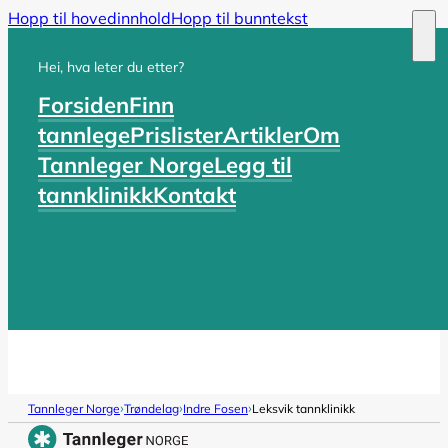
Hopp til hovedinnhold
Hopp til bunntekst
Hei, hva leter du etter?
Forsiden
Finn
tannlege
Prislister
Artikler
Om
Tannleger Norge
Legg til
tannklinikk
Kontakt
›
›
›
Tannleger Norge
Trøndelag
Indre Fosen
Leksvik tannklinikk