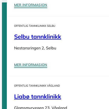
MER INFORMASJON
Sider
OFFENTLIG TANNKLINIKK SELBU
Selbu tannklinikk
Tannleger Norge forside
Søk etter tannlege
Hva koster t
Tannleger Norge
Nestansringen 2, Selbu
Tannleger etter fylke
MER INFORMASJON
Tannleger Agder
OFFENTLIG TANNKLINIKK VÅGLAND
Tannleger Akershus
Tannleger Buskerud
Liabø tannklinikk
Tannleger Finnmark
Glomsmyrvegen 23, Vågland