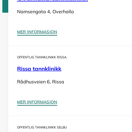
Namsengata 4, Overhalla
Tannlege Norge © 2026
MER INFORMASJON
Design og utvikling av
Nowhere
OFFENTLIG TANNKLINIKK RISSA
Rissa tannklinikk
Rådhusveien 6, Rissa
MER INFORMASJON
OFFENTLIG TANNKLINIKK SELBU