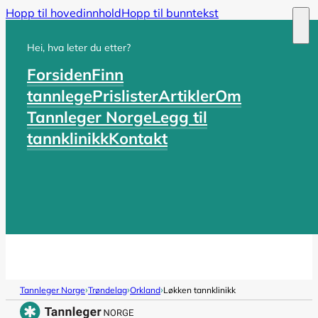
Hopp til hovedinnhold
Hopp til bunntekst
Hei, hva leter du etter?
Forsiden
Finn
tannlege
Prislister
Artikler
Om
Tannleger Norge
Legg til
tannklinikk
Kontakt
›
›
›
Tannleger Norge
Trøndelag
Orkland
Løkken tannklinikk