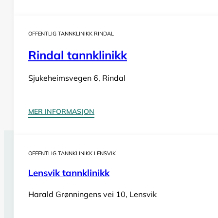
OFFENTLIG TANNKLINIKK RINDAL
Rindal tannklinikk
Sjukeheimsvegen 6, Rindal
MER INFORMASJON
OFFENTLIG TANNKLINIKK LENSVIK
Tannlegevakt Løkken
Lensvik tannklinikk
Har du behov for
akutt tannlegehjelp
utenom tannklinik
også i helger og på helligdager. Sjekk vår oversikt for bi
Harald Grønningens vei 10, Lensvik
Se tannlegevakter i Trøndelag