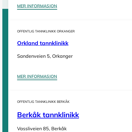
MER INFORMASJON
Sider
OFFENTLIG TANNKLINIKK ORKANGER
Orkland tannklinikk
Tannleger Norge forside
Søk etter tannlege
Hva koster t
Sandenveien 5, Orkanger
Tannleger Norge
MER INFORMASJON
Tannleger etter fylke
OFFENTLIG TANNKLINIKK BERKÅK
Tannleger Agder
Tannleger Akershus
Berkåk tannklinikk
Tannleger Buskerud
Vassliveien 85, Berkåk
Tannleger Finnmark