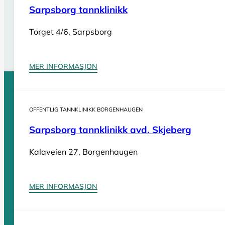
Sarpsborg tannklinikk
Har du behov for
akutt tannlegehjelp
utenom tannklinik
også i helger og på helligdager. Sjekk vår oversikt for bi
Torget 4/6, Sarpsborg
Se tannlegevakter i Østfold
MER INFORMASJON
Sider
OFFENTLIG TANNKLINIKK BORGENHAUGEN
Sarpsborg tannklinikk avd. Skjeberg
Tannleger Norge forside
Søk etter tannlege
Hva koster t
Kalaveien 27, Borgenhaugen
Tannleger Norge
MER INFORMASJON
Tannleger etter fylke