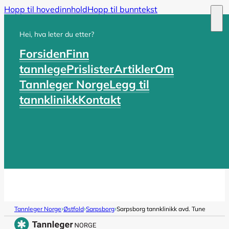
Hopp til hovedinnhold
Hopp til bunntekst
Hei, hva leter du etter?
Forsiden
Finn
tannlege
Prislister
Artikler
Om
Tannleger Norge
Legg til
tannklinikk
Kontakt
›
›
›
Tannleger Norge
Østfold
Sarpsborg
Sarpsborg tannklinikk avd. Tune