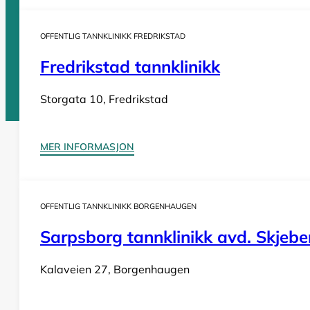
OFFENTLIG TANNKLINIKK FREDRIKSTAD
Fredrikstad tannklinikk
Vi er en
komplett oversikt over offentlige tannklinikker i Norge
. D
Storgata 10, Fredrikstad
Tannlege Norge © 2026
MER INFORMASJON
Design og utvikling av
Nowhere
OFFENTLIG TANNKLINIKK BORGENHAUGEN
Sarpsborg tannklinikk avd. Skjebe
Kalaveien 27, Borgenhaugen