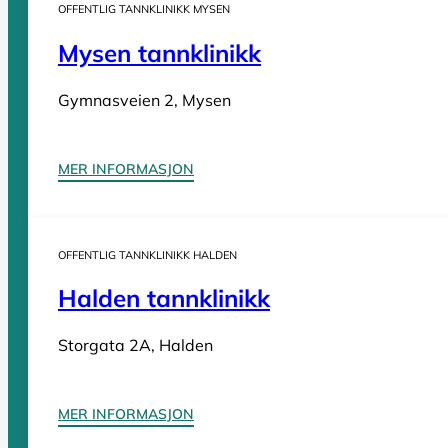
OFFENTLIG TANNKLINIKK MYSEN
Tannleger Agder
Tannleger Akershus
Mysen tannklinikk
Tannleger Buskerud
Gymnasveien 2, Mysen
Tannleger Finnmark
Tannleger Innlandet
Tannleger Møre og Romsdal
MER INFORMASJON
Tannleger Nordland
Tannleger Oslo
Tannleger Østfold
OFFENTLIG TANNKLINIKK HALDEN
Tannleger Rogaland
Halden tannklinikk
Tannleger Telemark
Tannleger Troms
Storgata 2A, Halden
Tannleger Trøndelag
Tannleger Vestfold
MER INFORMASJON
Tannleger Vestland