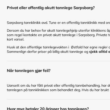
Privat eller offentlig akutt tannlege Sarpsborg?
Sarpsborg tannklinikk avd. Tune er en offentlig tannklinikk med or
Dersom du har behov for akutt tannlegehjelp utenfor klinikkens åpn
som regel kontakte en privat akutt tannlege i Sarpsborg. Private t
kort varsel.
Husk at den offentlige tannlegevakten i Østfold har egne regler og
Sammenlign derfor priser på billig akutt tannlege og
sjekk alltid
Når tannlegen gjør feil?
Uansett om du har fått privat eller offentlig tannbehandling, har 
tannlegen på tannklinikken som behandlet deg. Hvis du har brukt en
Hvor mye betaler 20 åringer hos tannlegen?