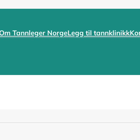
Om Tannleger Norge
Legg til tannklinikk
Ko