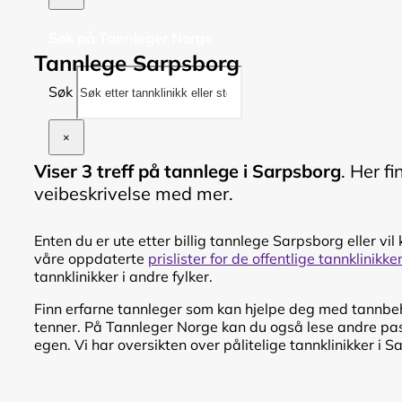
Søk på Tannleger Norge
Tannlege Sarpsborg
Søk
×
Viser 3 treff på tannlege i Sarpsborg
. Her f
veibeskrivelse med mer.
Enten du er ute etter billig tannlege Sarpsborg eller vil 
våre oppdaterte
prislister for de offentlige tannklinikk
tannklinikker i andre fylker.
Finn erfarne tannleger som kan hjelpe deg med tannbeha
tenner. På Tannleger Norge kan du også lese andre pasi
egen. Vi har oversikten over pålitelige tannklinikker i S