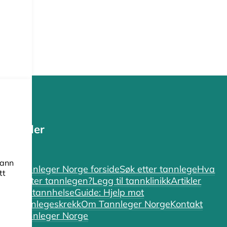
Sider
tann
Tannleger Norge forside
Søk etter tannlege
Hva
tt
koster tannlegen?
Legg til tannklinikk
Artikler
om tannhelse
Guide: Hjelp mot
tannlegeskrekk
Om Tannleger Norge
Kontakt
Tannleger Norge