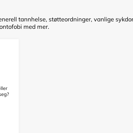
enerell tannhelse, støtteordninger, vanlige sykdo
ontofobi med mer.
,
ller
 seg?