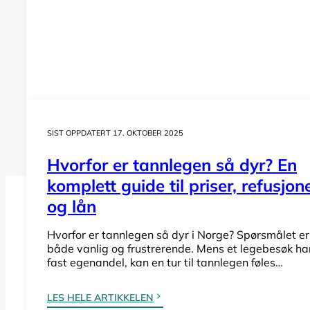
SIST OPPDATERT 17. OKTOBER 2025
Hvorfor er tannlegen så dyr? En
komplett guide til priser, refusjon
og lån
Hvorfor er tannlegen så dyr i Norge? Spørsmålet er
Hva koster tannlegen i Sarps
både vanlig og frustrerende. Mens et legebesøk ha
fast egenandel, kan en tur til tannlegen føles…
Lurer du på hva en undersøkelse, tannrens el
LES HELE ARTIKKELEN
offentlig tannhelsetjenesten i Sarpsborg.