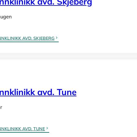
nklinikk avd. Skjeberg
augen
KLINIKK AVD. SKJEBERG
nnklinikk avd. Tune
r
NKLINIKK AVD. TUNE