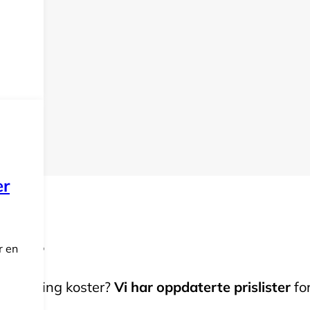
er
borg?
r en
ler fylling koster?
Vi har oppdaterte prislister
fo