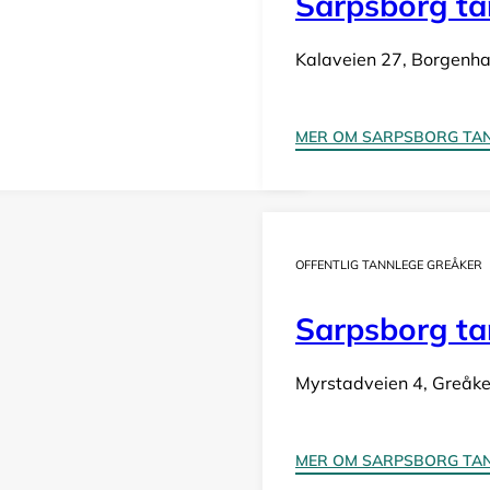
Sarpsborg tan
Kalaveien 27, Borgenh
MER OM SARPSBORG TANN
OFFENTLIG TANNLEGE GREÅKER
Sarpsborg ta
Myrstadveien 4, Greåke
MER OM SARPSBORG TAN