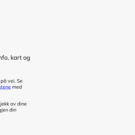
nfo, kart og
 på vei. Se
stene
med
jekk av dine
gjen din