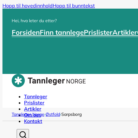
Hopp til hovedinnhold
Hopp til bunntekst
Hei, hva leter du etter?
Forsiden
Finn tannlege
Prislister
Artikler
Tannleger
Prislister
Artikler
Tannleger Norge
›
Østfold
›
Sarpsborg
Om oss
Kontakt