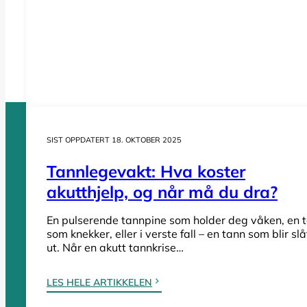
Se priser Sarpsborg
SIST OPPDATERT 18. OKTOBER 2025
Tannlegevakt: Hva koster
Tannleger etter fylke
akutthjelp, og når må du dra?
En pulserende tannpine som holder deg våken, en 
Tannleger Agder
som knekker, eller i verste fall – en tann som blir slå
ut. Når en akutt tannkrise…
Tannleger Akershus
Tannleger Buskerud
LES HELE ARTIKKELEN
Tannleger Finnmark