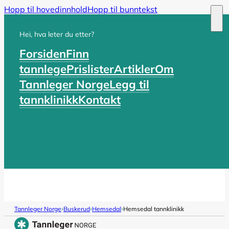
Hopp til hovedinnhold
Hopp til bunntekst
Hei, hva leter du etter?
Forsiden
Finn
tannlege
Prislister
Artikler
Om
Tannleger Norge
Legg til
tannklinikk
Kontakt
›
›
›
Tannleger Norge
Buskerud
Hemsedal
Hemsedal tannklinikk