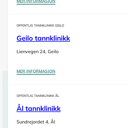
MER INFORMASJON
OFFENTLIG TANNKLINIKK GEILO
Geilo tannklinikk
Lienvegen 24, Geilo
MER INFORMASJON
Tannlegevakt Hemsedal
OFFENTLIG TANNKLINIKK ÅL
Har du behov for
akutt tannlegehjelp
utenom tannklinik
også i helger og på helligdager. Sjekk vår oversikt for bi
Ål tannklinikk
Se tannlegevakter i Buskerud
Sundrejordet 4, Ål