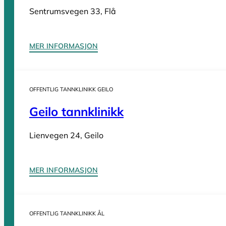
Tannleger Innlandet
Sentrumsvegen 33, Flå
Tannleger Møre og Romsdal
Tannleger Nordland
Tannleger Oslo
MER INFORMASJON
Tannleger Østfold
Tannleger Rogaland
Tannleger Telemark
OFFENTLIG TANNKLINIKK GEILO
Tannleger Troms
Geilo tannklinikk
Tannleger Trøndelag
Tannleger Vestfold
Lienvegen 24, Geilo
Tannleger Vestland
MER INFORMASJON
Vi er en
komplett oversikt over offentlige tannklinikker i Norge
. D
OFFENTLIG TANNKLINIKK ÅL