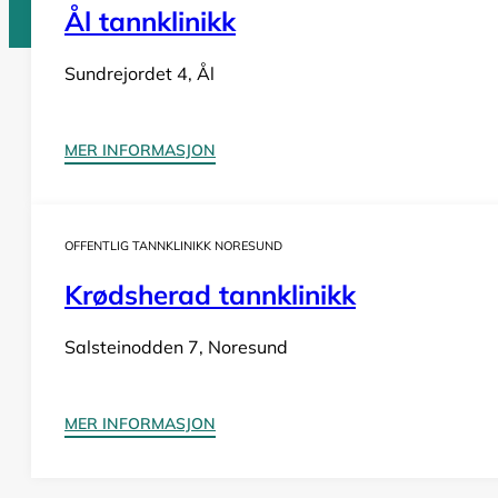
Ål tannklinikk
Sundrejordet 4, Ål
Tannlege Norge © 2026
Design og utvikling av
Nowhere
MER INFORMASJON
OFFENTLIG TANNKLINIKK NORESUND
Krødsherad tannklinikk
Salsteinodden 7, Noresund
MER INFORMASJON