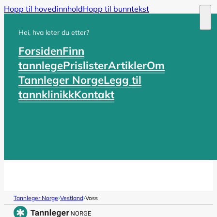
Hopp til hovedinnhold
Hopp til bunntekst
Hei, hva leter du etter?
Forsiden
Finn
tannlege
Prislister
Artikler
Om
Tannleger Norge
Legg til
tannklinikk
Kontakt
›
›
Tannleger Norge
Vestland
Voss