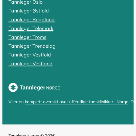
Tannleger Oslo
Rotfylling: Alt du må vite om pris,
Tannleger Østfold
Har du fått beskjed om at du trenger en rotfylling, el
Tannleger Rogaland
Tannleger Telemark
LES HELE ARTIKKELEN
Tannleger Troms
Tannleger Trøndelag
Tannleger Vestfold
SIST OPPDATERT 17. OKTOBER 2025
Tannleger Vestland
Hvorfor er tannlegen så dyr? En komp
Hvorfor er tannlegen så dyr i Norge? Spørsmålet er bå
LES HELE ARTIKKELEN
Vi er en
komplett oversikt over offentlige tannklinikker i Norge
. D
Tannlege Norge © 2026