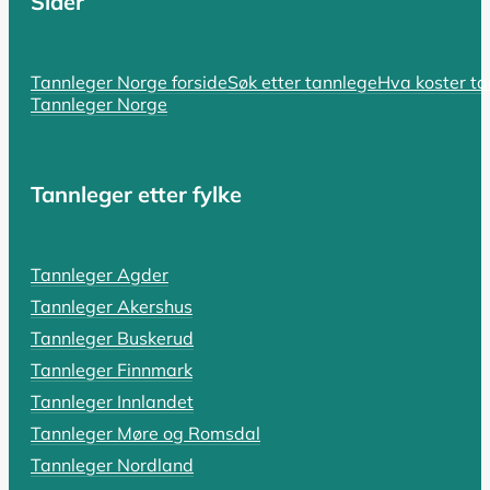
Sider
SIST OPPDATERT 17. OKTOBER 2025
Hvorfor er tannlegen så dyr? En komp
Tannleger Norge forside
Søk etter tannlege
Hva koster t
Tannleger Norge
Hvorfor er tannlegen så dyr i Norge? Spørsmålet er bå
LES HELE ARTIKKELEN
Tannleger etter fylke
SIST OPPDATERT 18. OKTOBER 2025
Tannleger Agder
Tannlegevakt: Hva koster akutthjel
Tannleger Akershus
En pulserende tannpine som holder deg våken, en tann s
Tannleger Buskerud
Tannleger Finnmark
LES HELE ARTIKKELEN
Tannleger Innlandet
Tannleger Møre og Romsdal
Tannleger Nordland
SIST OPPDATERT 19. OKTOBER 2025