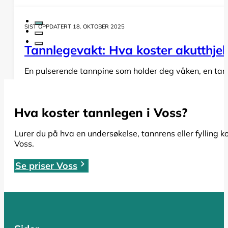
SIST OPPDATERT 18. OKTOBER 2025
Tannlegevakt: Hva koster akutthjel
En pulserende tannpine som holder deg våken, en tann s
LES HELE ARTIKKELEN
Hva koster tannlegen i Voss?
SIST OPPDATERT 19. OKTOBER 2025
Lurer du på hva en undersøkelse, tannrens eller fylling k
Voss.
Rotfylling: Alt du må vite om pris,
Se priser Voss
Har du fått beskjed om at du trenger en rotfylling, el
LES HELE ARTIKKELEN