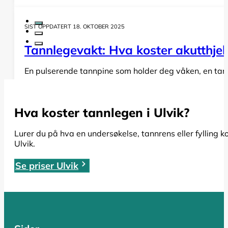
SIST OPPDATERT 18. OKTOBER 2025
Tannlegevakt: Hva koster akutthjel
En pulserende tannpine som holder deg våken, en tann s
LES HELE ARTIKKELEN
Hva koster tannlegen i Ulvik?
SIST OPPDATERT 19. OKTOBER 2025
Lurer du på hva en undersøkelse, tannrens eller fylling k
Ulvik.
Rotfylling: Alt du må vite om pris,
Se priser Ulvik
Har du fått beskjed om at du trenger en rotfylling, el
LES HELE ARTIKKELEN