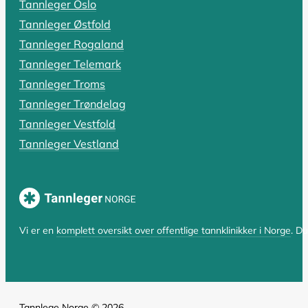
Tannleger Oslo
Rotfylling: Alt du må vite om pris,
Tannleger Østfold
Har du fått beskjed om at du trenger en rotfylling, el
Tannleger Rogaland
Tannleger Telemark
LES HELE ARTIKKELEN
Tannleger Troms
Tannleger Trøndelag
Tannleger Vestfold
SIST OPPDATERT 17. OKTOBER 2025
Tannleger Vestland
Hvorfor er tannlegen så dyr? En komp
Hvorfor er tannlegen så dyr i Norge? Spørsmålet er bå
LES HELE ARTIKKELEN
Vi er en
komplett oversikt over offentlige tannklinikker i Norge
. D
Tannlege Norge © 2026