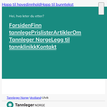
Hopp til hovedinnhold
Hopp til bunntekst
Hei, hva leter du etter?
Forsiden
Finn
tannlege
Prislister
Artikler
Om
Tannleger Norge
Legg til
tannklinikk
Kontakt
›
›
Tannleger Norge
Vestland
Ulvik