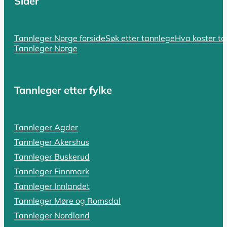
Sider
SIST OPPDATERT 17. OKTOBER 2025
Hvorfor er tannlegen så dyr? En komp
Tannleger Norge forside
Søk etter tannlege
Hva koster t
Tannleger Norge
Hvorfor er tannlegen så dyr i Norge? Spørsmålet er bå
LES HELE ARTIKKELEN
Tannleger etter fylke
SIST OPPDATERT 18. OKTOBER 2025
Tannleger Agder
Tannlegevakt: Hva koster akutthjel
Tannleger Akershus
En pulserende tannpine som holder deg våken, en tann s
Tannleger Buskerud
Tannleger Finnmark
LES HELE ARTIKKELEN
Tannleger Innlandet
Tannleger Møre og Romsdal
Tannleger Nordland
SIST OPPDATERT 19. OKTOBER 2025