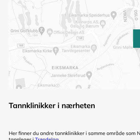
Tannklinikker i nærheten
Her finner du andre tannklinikker i samme område som Na
tannleger i
Trøndelag
.