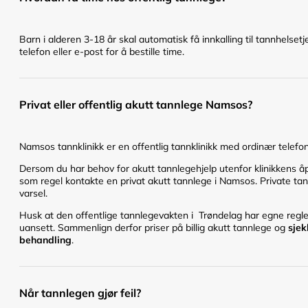
Barn i alderen 3-18 år skal automatisk få innkalling til tannhelset
telefon eller e-post for å bestille time.
Privat eller offentlig akutt tannlege Namsos?
Namsos tannklinikk er en offentlig tannklinikk med ordinær telefonti
Dersom du har behov for akutt tannlegehjelp utenfor klinikkens åpn
som regel kontakte en privat akutt tannlege i Namsos. Private tann
varsel.
Husk at den offentlige tannlegevakten i Trøndelag har egne regler 
uansett. Sammenlign derfor priser på billig akutt tannlege og
sjek
behandling
.
Når tannlegen gjør feil?