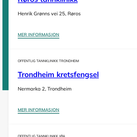
Tannleger Troms
Tannleger Trøndelag
Henrik Grønns vei 25, Røros
Tannleger Vestfold
Tannleger Vestland
MER INFORMASJON
OFFENTLIG TANNKLINIKK TRONDHEIM
Vi er en
komplett oversikt over offentlige tannklinikker i Norge
. D
Trondheim kretsfengsel
Nermarka 2, Trondheim
Tannlege Norge © 2026
MER INFORMASJON
Design og utvikling av
Nowhere
OFFENTLIG TANNKLINIKK JØA