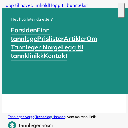
Hopp til hovedinnhold
Hopp til bunntekst
Hei, hva leter du etter?
Forsiden
Finn
tannlege
Prislister
Artikler
Om
Tannleger Norge
Legg til
tannklinikk
Kontakt
›
›
›
Tannleger Norge
Trøndelag
Namsos
Namsos tannklinikk