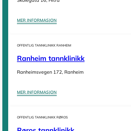
Skolegata 16, Hitra
Tannleger etter fylke
MER INFORMASJON
Tannleger Agder
OFFENTLIG TANNKLINIKK RANHEIM
Tannleger Akershus
Tannleger Buskerud
Ranheim tannklinikk
Tannleger Finnmark
Ranheimsvegen 172, Ranheim
Tannleger Innlandet
Tannleger Møre og Romsdal
Tannleger Nordland
MER INFORMASJON
Tannleger Oslo
Tannleger Østfold
Tannleger Rogaland
OFFENTLIG TANNKLINIKK RØROS
Tannleger Telemark
Røros tannklinikk