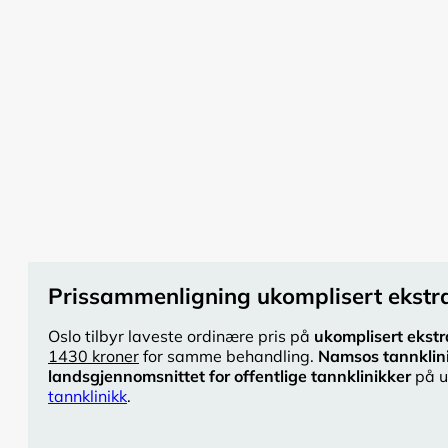
Prissammenligning ukomplisert ekstra
Oslo tilbyr laveste ordinære pris på
ukomplisert ekstr
1430 kroner
for samme behandling.
Namsos tannklin
landsgjennomsnittet for offentlige tannklinikker
på u
tannklinikk
.