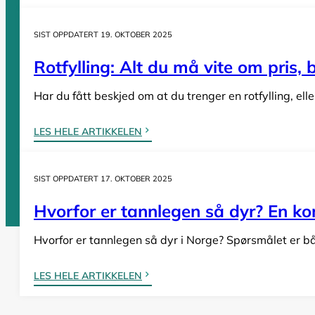
Tannleger Telemark
Tannleger Troms
SIST OPPDATERT 19. OKTOBER 2025
Tannleger Trøndelag
Rotfylling: Alt du må vite om pris,
Tannleger Vestfold
Tannleger Vestland
Har du fått beskjed om at du trenger en rotfylling, el
LES HELE ARTIKKELEN
Vi er en
komplett oversikt over offentlige tannklinikker i Norge
. D
SIST OPPDATERT 17. OKTOBER 2025
Hvorfor er tannlegen så dyr? En komp
Hvorfor er tannlegen så dyr i Norge? Spørsmålet er bå
Tannlege Norge © 2026
Design og utvikling av
Nowhere
LES HELE ARTIKKELEN