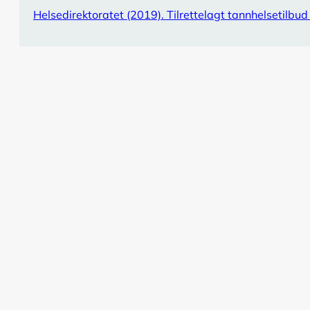
Helsedirektoratet (2019). Tilrettelagt tannhelsetilbu