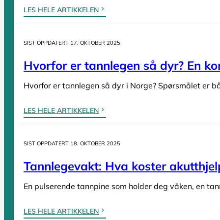
Tannleger Norge
LES HELE ARTIKKELEN
Tannleger etter fylke
SIST OPPDATERT 17. OKTOBER 2025
Hvorfor er tannlegen så dyr? En komp
Tannleger Agder
Hvorfor er tannlegen så dyr i Norge? Spørsmålet er bå
Tannleger Akershus
Tannleger Buskerud
LES HELE ARTIKKELEN
Tannleger Finnmark
Tannleger Innlandet
SIST OPPDATERT 18. OKTOBER 2025
Tannleger Møre og Romsdal
Tannlegevakt: Hva koster akutthjel
Tannleger Nordland
Tannleger Oslo
En pulserende tannpine som holder deg våken, en tann s
Tannleger Østfold
Tannleger Rogaland
LES HELE ARTIKKELEN