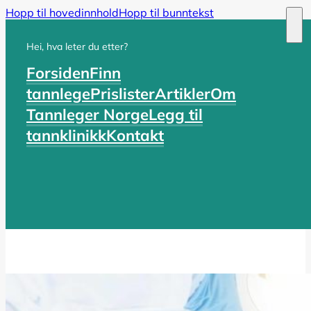
Hopp til hovedinnhold
Hopp til bunntekst
Hei, hva leter du etter?
Forsiden
Finn
tannlege
Prislister
Artikler
Om
Tannleger Norge
Legg til
tannklinikk
Kontakt