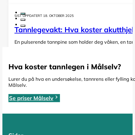
SIST OPPDATERT 18. OKTOBER 2025
Tannlegevakt: Hva koster akutthjel
En pulserende tannpine som holder deg våken, en tann s
LES HELE ARTIKKELEN
Hva koster tannlegen i Målselv?
SIST OPPDATERT 19. OKTOBER 2025
Lurer du på hva en undersøkelse, tannrens eller fylling k
Målselv.
Rotfylling: Alt du må vite om pris,
Se priser Målselv
Har du fått beskjed om at du trenger en rotfylling, el
LES HELE ARTIKKELEN