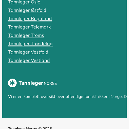
Tannleger Oslo
Rotfylling: Alt du må vite om pris,
Tannleger Østfold
Har du fått beskjed om at du trenger en rotfylling, el
Tannleger Rogaland
Tannleger Telemark
LES HELE ARTIKKELEN
Tannleger Troms
Tannleger Trøndelag
Tannleger Vestfold
SIST OPPDATERT 17. OKTOBER 2025
Tannleger Vestland
Hvorfor er tannlegen så dyr? En komp
Hvorfor er tannlegen så dyr i Norge? Spørsmålet er bå
LES HELE ARTIKKELEN
Vi er en
komplett oversikt over offentlige tannklinikker i Norge
. D
Tannlege Norge © 2026