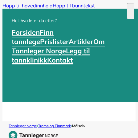
Hopp til hovedinnhold
Hopp til bunntekst
Hei, hva leter du etter?
Forsiden
Finn
tannlege
Prislister
Artikler
Om
Tannleger Norge
Legg til
tannklinikk
Kontakt
›
›
Tannleger Norge
Troms og Finnmark
Målselv