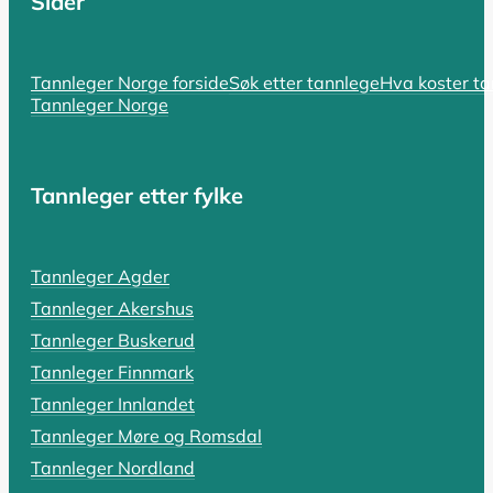
Sider
SIST OPPDATERT 17. OKTOBER 2025
Hvorfor er tannlegen så dyr? En komp
Tannleger Norge forside
Søk etter tannlege
Hva koster t
Tannleger Norge
Hvorfor er tannlegen så dyr i Norge? Spørsmålet er bå
LES HELE ARTIKKELEN
Tannleger etter fylke
SIST OPPDATERT 18. OKTOBER 2025
Tannleger Agder
Tannlegevakt: Hva koster akutthjel
Tannleger Akershus
En pulserende tannpine som holder deg våken, en tann s
Tannleger Buskerud
Tannleger Finnmark
LES HELE ARTIKKELEN
Tannleger Innlandet
Tannleger Møre og Romsdal
Tannleger Nordland
SIST OPPDATERT 19. OKTOBER 2025