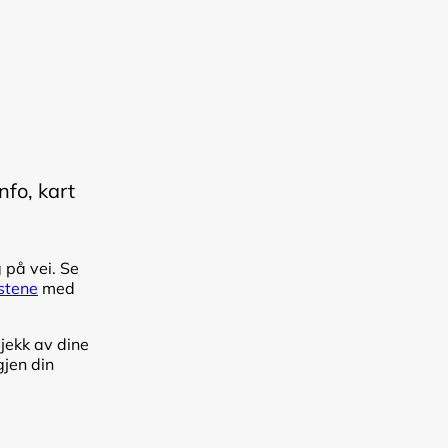
nfo, kart
g på vei. Se
stene
med
jekk av dine
gjen din