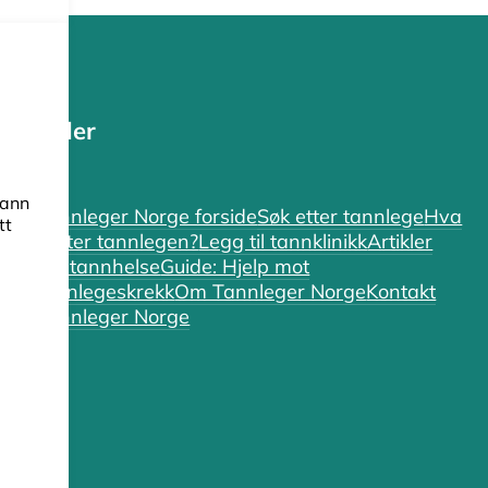
Sider
tann
Tannleger Norge forside
Søk etter tannlege
Hva
tt
koster tannlegen?
Legg til tannklinikk
Artikler
om tannhelse
Guide: Hjelp mot
tannlegeskrekk
Om Tannleger Norge
Kontakt
Tannleger Norge