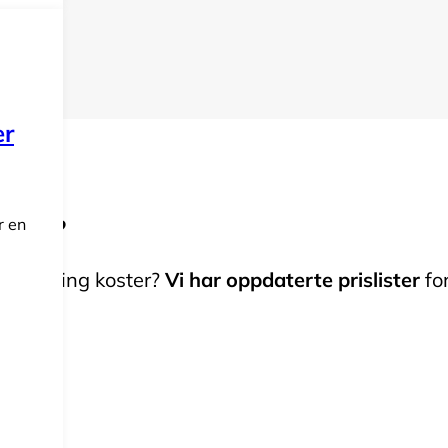
er
ngen?
r en
ler fylling koster?
Vi har oppdaterte prislister
fo