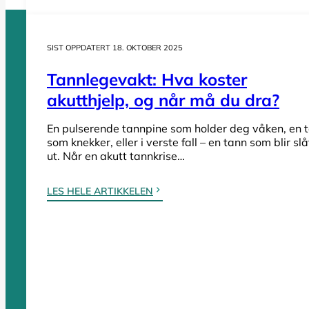
SIST OPPDATERT 18. OKTOBER 2025
Tannlegevakt: Hva koster
Tannleger etter fylke
akutthjelp, og når må du dra?
En pulserende tannpine som holder deg våken, en 
Tannleger Agder
som knekker, eller i verste fall – en tann som blir slå
ut. Når en akutt tannkrise…
Tannleger Akershus
Tannleger Buskerud
LES HELE ARTIKKELEN
Tannleger Finnmark
Tannleger Innlandet
Tannleger Møre og Romsdal
Tannleger Nordland
Tannleger Oslo
Tannleger Østfold