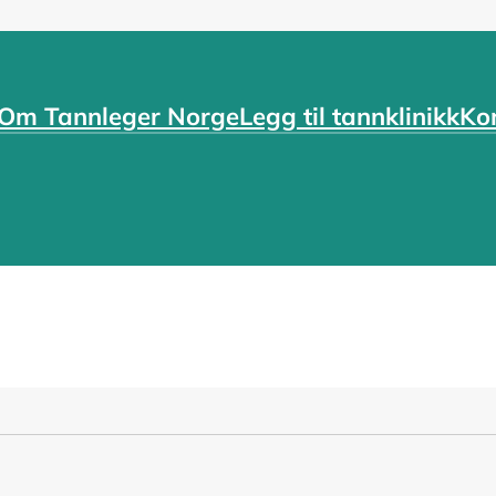
Om Tannleger Norge
Legg til tannklinikk
Ko