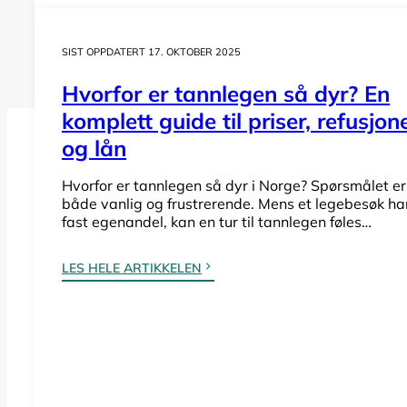
SIST OPPDATERT 17. OKTOBER 2025
Hvorfor er tannlegen så dyr? En
komplett guide til priser, refusjon
og lån
Hvorfor er tannlegen så dyr i Norge? Spørsmålet er
Hva koster tannlegen i Grata
både vanlig og frustrerende. Mens et legebesøk ha
fast egenandel, kan en tur til tannlegen føles…
Lurer du på hva en undersøkelse, tannrens el
LES HELE ARTIKKELEN
offentlig tannhelsetjenesten i Gratangen.
Se priser Gratangen