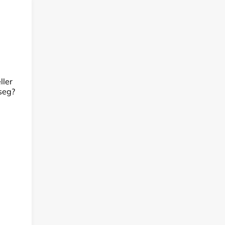
,
ller
 seg?