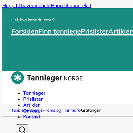
Hopp til hovedinnhold
Hopp til bunntekst
Hei, hva leter du etter?
Forsiden
Finn tannlege
Prislister
Artikler
Tannleger
Prislister
Artikler
Tannleger Norge
›
Troms og Finnmark
›
Gratangen
Om oss
Kontakt