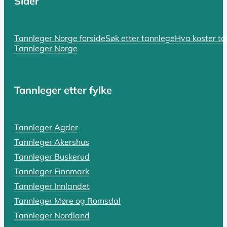
Sider
SIST OPPDATERT 17. OKTOBER 2025
Hvorfor er tannlegen så dyr? En komp
Tannleger Norge forside
Søk etter tannlege
Hva koster t
Tannleger Norge
Hvorfor er tannlegen så dyr i Norge? Spørsmålet er bå
LES HELE ARTIKKELEN
Tannleger etter fylke
SIST OPPDATERT 18. OKTOBER 2025
Tannleger Agder
Tannlegevakt: Hva koster akutthjel
Tannleger Akershus
En pulserende tannpine som holder deg våken, en tann s
Tannleger Buskerud
Tannleger Finnmark
LES HELE ARTIKKELEN
Tannleger Innlandet
Tannleger Møre og Romsdal
Tannleger Nordland
SIST OPPDATERT 19. OKTOBER 2025