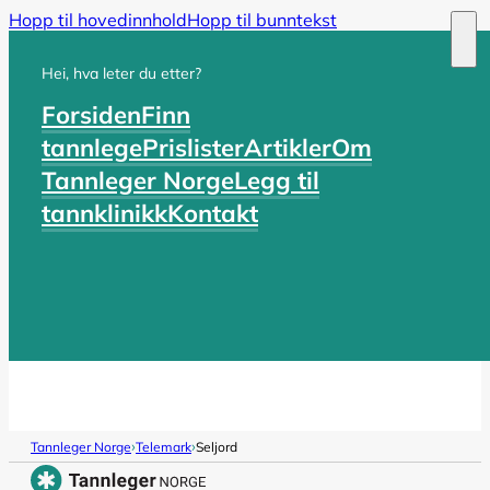
Hopp til hovedinnhold
Hopp til bunntekst
Hei, hva leter du etter?
Forsiden
Finn
tannlege
Prislister
Artikler
Om
Tannleger Norge
Legg til
tannklinikk
Kontakt
›
›
Tannleger Norge
Telemark
Seljord