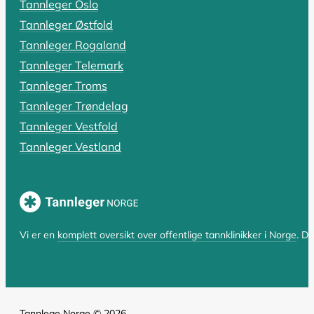
Tannleger Oslo
Rotfylling: Alt du må vite om pris,
Tannleger Østfold
Har du fått beskjed om at du trenger en rotfylling, el
Tannleger Rogaland
Tannleger Telemark
LES HELE ARTIKKELEN
Tannleger Troms
Tannleger Trøndelag
Tannleger Vestfold
SIST OPPDATERT 17. OKTOBER 2025
Tannleger Vestland
Hvorfor er tannlegen så dyr? En komp
Hvorfor er tannlegen så dyr i Norge? Spørsmålet er bå
LES HELE ARTIKKELEN
Vi er en
komplett oversikt over offentlige tannklinikker i Norge
. D
Tannlege Norge © 2026