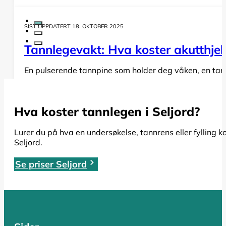
SIST OPPDATERT 18. OKTOBER 2025
Tannlegevakt: Hva koster akutthjel
En pulserende tannpine som holder deg våken, en tann s
LES HELE ARTIKKELEN
Hva koster tannlegen i Seljord?
SIST OPPDATERT 19. OKTOBER 2025
Lurer du på hva en undersøkelse, tannrens eller fylling k
Seljord.
Rotfylling: Alt du må vite om pris,
Se priser Seljord
Har du fått beskjed om at du trenger en rotfylling, el
LES HELE ARTIKKELEN