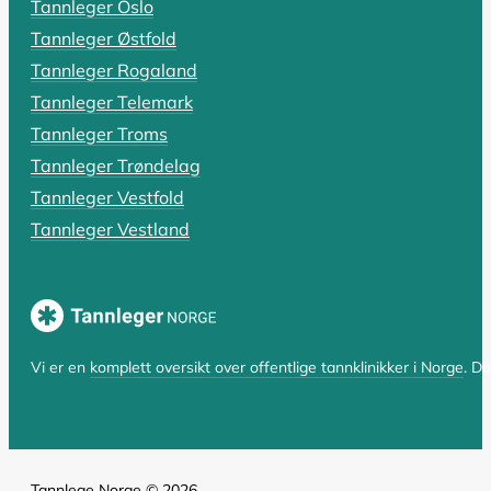
Tannleger Oslo
Rotfylling: Alt du må vite om pris,
Tannleger Østfold
Har du fått beskjed om at du trenger en rotfylling, el
Tannleger Rogaland
Tannleger Telemark
LES HELE ARTIKKELEN
Tannleger Troms
Tannleger Trøndelag
Tannleger Vestfold
SIST OPPDATERT 17. OKTOBER 2025
Tannleger Vestland
Hvorfor er tannlegen så dyr? En komp
Hvorfor er tannlegen så dyr i Norge? Spørsmålet er bå
LES HELE ARTIKKELEN
Vi er en
komplett oversikt over offentlige tannklinikker i Norge
. D
Tannlege Norge © 2026