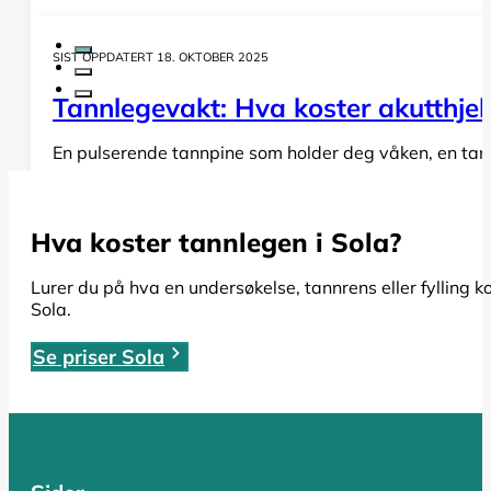
SIST OPPDATERT 18. OKTOBER 2025
Tannlegevakt: Hva koster akutthjel
En pulserende tannpine som holder deg våken, en tann s
LES HELE ARTIKKELEN
Hva koster tannlegen i Sola?
SIST OPPDATERT 19. OKTOBER 2025
Lurer du på hva en undersøkelse, tannrens eller fylling k
Sola.
Rotfylling: Alt du må vite om pris,
Se priser Sola
Har du fått beskjed om at du trenger en rotfylling, el
LES HELE ARTIKKELEN