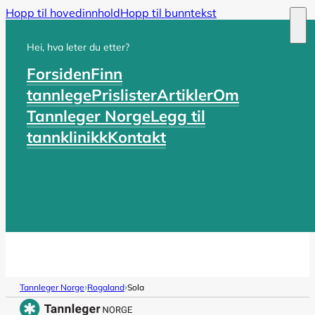
Hopp til hovedinnhold
Hopp til bunntekst
Hei, hva leter du etter?
Forsiden
Finn
tannlege
Prislister
Artikler
Om
Tannleger Norge
Legg til
tannklinikk
Kontakt
›
›
Tannleger Norge
Rogaland
Sola