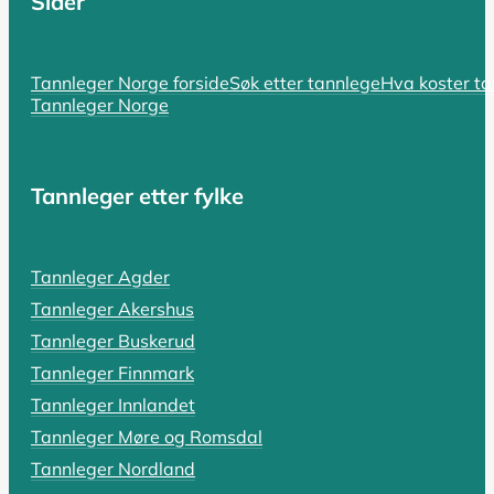
Sider
SIST OPPDATERT 17. OKTOBER 2025
Hvorfor er tannlegen så dyr? En komp
Tannleger Norge forside
Søk etter tannlege
Hva koster t
Tannleger Norge
Hvorfor er tannlegen så dyr i Norge? Spørsmålet er bå
LES HELE ARTIKKELEN
Tannleger etter fylke
SIST OPPDATERT 18. OKTOBER 2025
Tannleger Agder
Tannlegevakt: Hva koster akutthjel
Tannleger Akershus
En pulserende tannpine som holder deg våken, en tann s
Tannleger Buskerud
Tannleger Finnmark
LES HELE ARTIKKELEN
Tannleger Innlandet
Tannleger Møre og Romsdal
Tannleger Nordland
SIST OPPDATERT 19. OKTOBER 2025