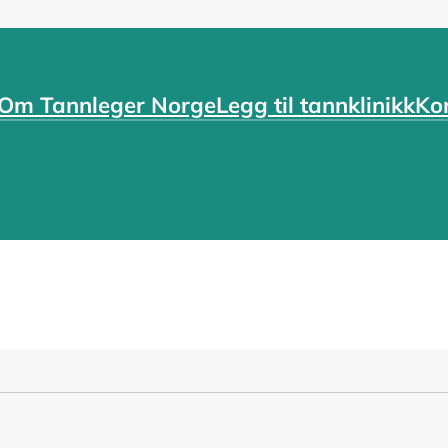
Om Tannleger Norge
Legg til tannklinikk
Ko