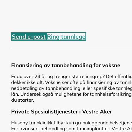
Send e-post
Ring tannlege
Finansiering av tannbehandling for voksne
Er du over 24 år og trenger større inngrep? Det offentli
dekker ikke alt. Voksne ser ofte på finansiering av tann
nedbetaling av tannbehandling, eller spesifikke tannle
lån. Undersøk også mulighetene for tannhelseforsikring
du starter.
Private Spesialisttjenester i Vestre Aker
Huseby tannklinikk tilbyr kun grunnleggende helsetjene
For avansert behandling som tannimplantat i Vestre Ak