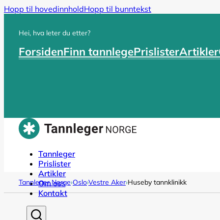
Hopp til hovedinnhold
Hopp til bunntekst
Hei, hva leter du etter?
Forsiden
Finn tannlege
Prislister
Artikler
Tannleger
Prislister
Artikler
Tannleger Norge
›
Oslo
›
Vestre Aker
›
Huseby tannklinikk
Om oss
Kontakt