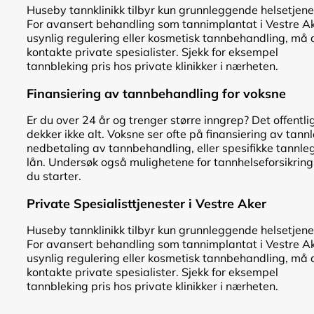
Huseby tannklinikk tilbyr kun grunnleggende helsetjene
For avansert behandling som tannimplantat i Vestre Ak
usynlig regulering eller kosmetisk tannbehandling, må 
kontakte private spesialister. Sjekk for eksempel
tannbleking pris hos private klinikker i nærheten.
Finansiering av tannbehandling for voksne
Er du over 24 år og trenger større inngrep? Det offentli
dekker ikke alt. Voksne ser ofte på finansiering av tann
nedbetaling av tannbehandling, eller spesifikke tannle
lån. Undersøk også mulighetene for tannhelseforsikring
du starter.
Private Spesialisttjenester i Vestre Aker
Huseby tannklinikk tilbyr kun grunnleggende helsetjene
For avansert behandling som tannimplantat i Vestre Ak
usynlig regulering eller kosmetisk tannbehandling, må 
kontakte private spesialister. Sjekk for eksempel
tannbleking pris hos private klinikker i nærheten.