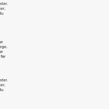
ster.
er,
du
ge
lege,
ge
 før
ster.
er,
du