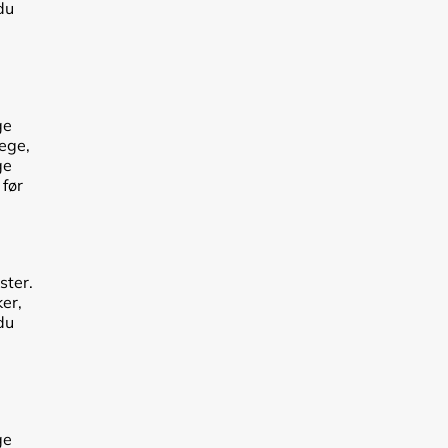
du
ge
lege,
ge
 før
ster.
er,
du
ge