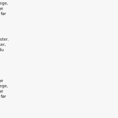
lege,
ge
 før
ster.
er,
du
ge
lege,
ge
 før