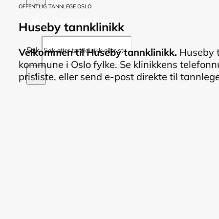
OFFENTLIG TANNLEGE OSLO
Søk på Tannleger Norge
Huseby tannklinikk
Søk
Velkommen til Huseby tannklinikk.
Huseby ta
kommune i Oslo fylke. Se klinikkens telefon
prisliste, eller send e-post direkte til tannleg
×