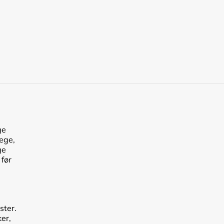
ge
lege,
ge
 før
ster.
er,