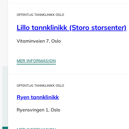
OFFENTLIG TANNKLINIKK OSLO
Lillo tannklinikk (Storo storsenter)
Vitaminveien 7, Oslo
MER INFORMASJON
Tannlegevakt Oslo
OFFENTLIG TANNKLINIKK OSLO
Har du behov for
akutt tannlegehjelp
utenom tannklinik
Ryen tannklinikk
helger og på helligdager. Sjekk vår oversikt for billig og 
Ryensvingen 1, Oslo
Se tannlegevakter i Oslo