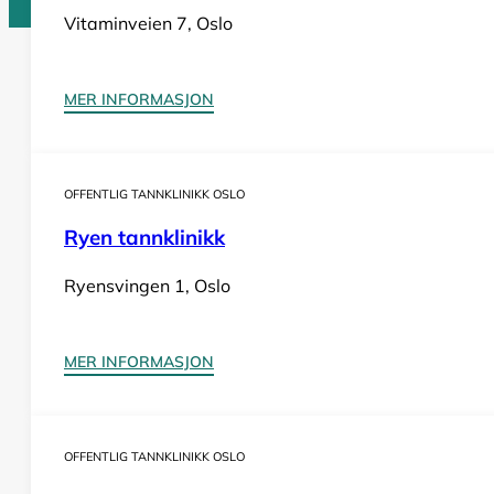
Vitaminveien 7, Oslo
Tannlege Norge © 2026
MER INFORMASJON
Design og utvikling av
Nowhere
OFFENTLIG TANNKLINIKK OSLO
Ryen tannklinikk
Ryensvingen 1, Oslo
MER INFORMASJON
OFFENTLIG TANNKLINIKK OSLO