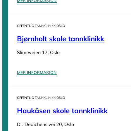
MER INFORMASJON
Sider
OFFENTLIG TANNKLINIKK OSLO
Bjørnholt skole tannklinikk
Tannleger Norge forside
Søk etter tannlege
Hva koster t
Tannleger Norge
Slimeveien 17, Oslo
Tannleger etter fylke
MER INFORMASJON
Tannleger Agder
OFFENTLIG TANNKLINIKK OSLO
Tannleger Akershus
Tannleger Buskerud
Haukåsen skole tannklinikk
Tannleger Finnmark
Dr. Dedichens vei 20, Oslo
Tannleger Innlandet