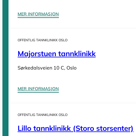
Tannleger Møre og Romsdal
Tannleger Nordland
MER INFORMASJON
Tannleger Oslo
Tannleger Østfold
Tannleger Rogaland
OFFENTLIG TANNKLINIKK OSLO
Tannleger Telemark
Majorstuen tannklinikk
Tannleger Troms
Tannleger Trøndelag
Sørkedalsveien 10 C, Oslo
Tannleger Vestfold
Tannleger Vestland
MER INFORMASJON
OFFENTLIG TANNKLINIKK OSLO
Vi er en
komplett oversikt over offentlige tannklinikker i Norge
. D
Lillo tannklinikk (Storo storsenter)