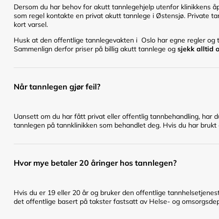
Dersom du har behov for akutt tannlegehjelp utenfor klinikkens åpn
som regel kontakte en privat akutt tannlege i Østensjø. Private ta
kort varsel.
Husk at den offentlige tannlegevakten i Oslo har egne regler og ti
Sammenlign derfor priser på billig akutt tannlege og
sjekk alltid
Når tannlegen gjør feil?
Uansett om du har fått privat eller offentlig tannbehandling, har 
tannlegen på tannklinikken som behandlet deg. Hvis du har brukt en
Hvor mye betaler 20 åringer hos tannlegen?
Hvis du er 19 eller 20 år og bruker den offentlige tannhelsetje
det offentlige basert på takster fastsatt av Helse- og omsorgsd