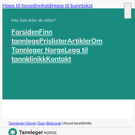
Hopp til hovedinnhold
Hopp til bunntekst
Hei, hva leter du etter?
Forsiden
Finn
tannlege
Prislister
Artikler
Om
Tannleger Norge
Legg til
tannklinikk
Kontakt
›
›
›
Tannleger Norge
Oslo
Østensjø
Ulsrud tannklinikk