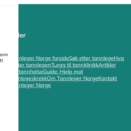
Sider
tann
Tannleger Norge forside
Søk etter tannlege
Hva
tt
koster tannlegen?
Legg til tannklinikk
Artikler
om tannhelse
Guide: Hjelp mot
tannlegeskrekk
Om Tannleger Norge
Kontakt
Tannleger Norge