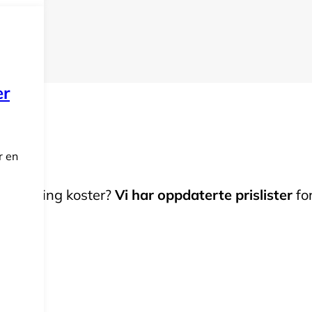
er
r en
ler fylling koster?
Vi har oppdaterte prislister
fo