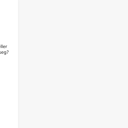
,
ller
 seg?