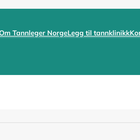
Om Tannleger Norge
Legg til tannklinikk
Ko