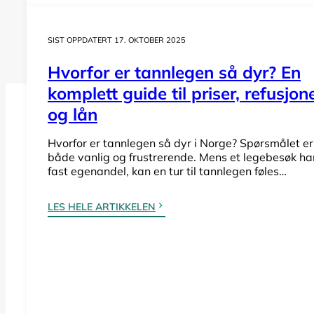
SIST OPPDATERT 17. OKTOBER 2025
Hvorfor er tannlegen så dyr? En
komplett guide til priser, refusjon
og lån
Hvorfor er tannlegen så dyr i Norge? Spørsmålet er
Hva koster tannlegen i Røst?
både vanlig og frustrerende. Mens et legebesøk ha
fast egenandel, kan en tur til tannlegen føles…
Lurer du på hva en undersøkelse, tannrens el
LES HELE ARTIKKELEN
offentlig tannhelsetjenesten i Røst.
Se priser Røst