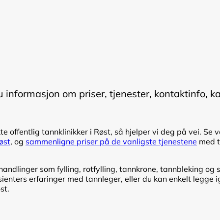
du informasjon om priser, tjenester, kontaktinfo, k
te offentlig tannklinikker i Røst, så hjelper vi deg på vei. Se 
Røst
, og
sammenligne priser på de vanligste tjenestene
med ta
ndlinger som fylling, rotfylling, tannkrone, tannbleking og s
enters erfaringer med tannleger, eller du kan enkelt legge i
st.