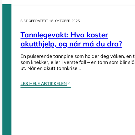
SIST OPPDATERT 18. OKTOBER 2025
Tannlegevakt: Hva koster
Tannleger etter fylke
akutthjelp, og når må du dra?
En pulserende tannpine som holder deg våken, en 
Tannleger Agder
som knekker, eller i verste fall – en tann som blir slå
ut. Når en akutt tannkrise…
Tannleger Akershus
Tannleger Buskerud
LES HELE ARTIKKELEN
Tannleger Finnmark
Tannleger Innlandet
Tannleger Møre og Romsdal
Tannleger Nordland
Tannleger Oslo
Tannleger Østfold