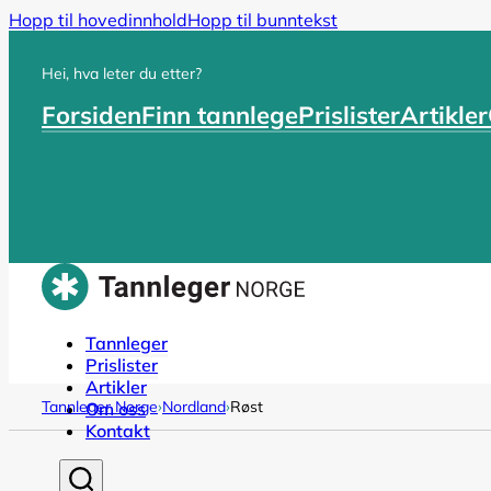
Hopp til hovedinnhold
Hopp til bunntekst
Hei, hva leter du etter?
Forsiden
Finn tannlege
Prislister
Artikler
Tannleger
Prislister
Artikler
Tannleger Norge
›
Nordland
›
Røst
Om oss
Kontakt