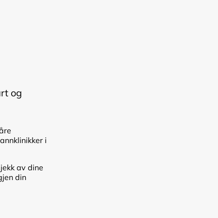
art og
våre
nnklinikker i
jekk av dine
gjen din