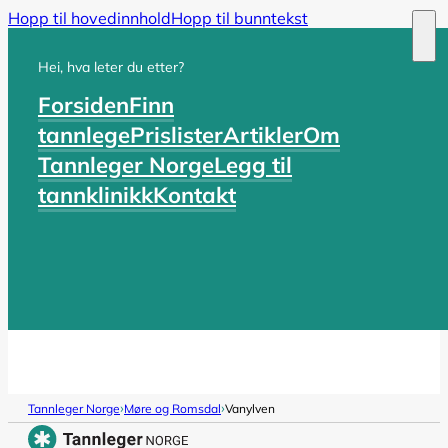
Hopp til hovedinnhold
Hopp til bunntekst
Hei, hva leter du etter?
Forsiden
Finn
tannlege
Prislister
Artikler
Om
Tannleger Norge
Legg til
tannklinikk
Kontakt
›
›
Tannleger Norge
Møre og Romsdal
Vanylven