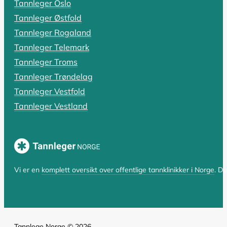
Tannleger Oslo
Rotfylling: Alt du må vite om pris,
Tannleger Østfold
Har du fått beskjed om at du trenger en rotfylling, el
Tannleger Rogaland
Tannleger Telemark
LES HELE ARTIKKELEN
Tannleger Troms
Tannleger Trøndelag
Tannleger Vestfold
SIST OPPDATERT 17. OKTOBER 2025
Tannleger Vestland
Hvorfor er tannlegen så dyr? En komp
Hvorfor er tannlegen så dyr i Norge? Spørsmålet er bå
LES HELE ARTIKKELEN
Vi er en
komplett oversikt over offentlige tannklinikker i Norge
. D
Tannlege Norge © 2026