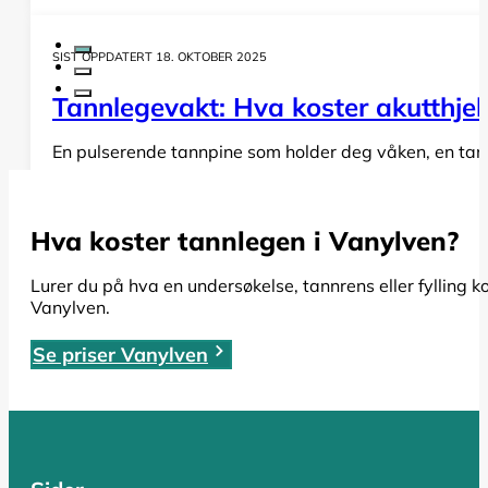
SIST OPPDATERT 18. OKTOBER 2025
Tannlegevakt: Hva koster akutthjel
En pulserende tannpine som holder deg våken, en tann s
LES HELE ARTIKKELEN
Hva koster tannlegen i Vanylven?
SIST OPPDATERT 19. OKTOBER 2025
Lurer du på hva en undersøkelse, tannrens eller fylling k
Vanylven.
Rotfylling: Alt du må vite om pris,
Se priser Vanylven
Har du fått beskjed om at du trenger en rotfylling, el
LES HELE ARTIKKELEN