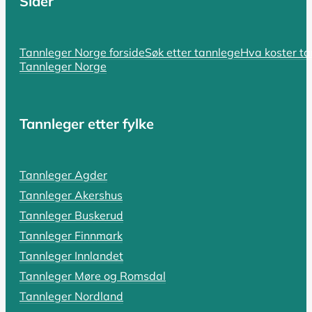
Sider
SIST OPPDATERT 17. OKTOBER 2025
Hvorfor er tannlegen så dyr? En komp
Tannleger Norge forside
Søk etter tannlege
Hva koster t
Tannleger Norge
Hvorfor er tannlegen så dyr i Norge? Spørsmålet er bå
LES HELE ARTIKKELEN
Tannleger etter fylke
SIST OPPDATERT 18. OKTOBER 2025
Tannleger Agder
Tannlegevakt: Hva koster akutthjel
Tannleger Akershus
En pulserende tannpine som holder deg våken, en tann s
Tannleger Buskerud
Tannleger Finnmark
LES HELE ARTIKKELEN
Tannleger Innlandet
Tannleger Møre og Romsdal
Tannleger Nordland
SIST OPPDATERT 19. OKTOBER 2025