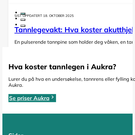
SIST OPPDATERT 18. OKTOBER 2025
Tannlegevakt: Hva koster akutthjel
En pulserende tannpine som holder deg våken, en tann s
LES HELE ARTIKKELEN
Hva koster tannlegen i Aukra?
SIST OPPDATERT 19. OKTOBER 2025
Lurer du på hva en undersøkelse, tannrens eller fylling k
Aukra.
Rotfylling: Alt du må vite om pris,
Se priser Aukra
Har du fått beskjed om at du trenger en rotfylling, el
LES HELE ARTIKKELEN