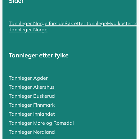
Sider
SIST OPPDATERT 17. OKTOBER 2025
Hvorfor er tannlegen så dyr? En komp
Tannleger Norge forside
Søk etter tannlege
Hva koster t
Tannleger Norge
Hvorfor er tannlegen så dyr i Norge? Spørsmålet er bå
LES HELE ARTIKKELEN
Tannleger etter fylke
SIST OPPDATERT 18. OKTOBER 2025
Tannleger Agder
Tannlegevakt: Hva koster akutthjel
Tannleger Akershus
En pulserende tannpine som holder deg våken, en tann s
Tannleger Buskerud
Tannleger Finnmark
LES HELE ARTIKKELEN
Tannleger Innlandet
Tannleger Møre og Romsdal
Tannleger Nordland
SIST OPPDATERT 19. OKTOBER 2025