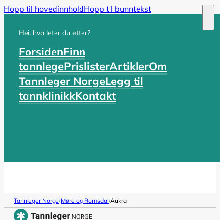
Hopp til hovedinnhold
Hopp til bunntekst
Hei, hva leter du etter?
Forsiden
Finn
tannlege
Prislister
Artikler
Om
Tannleger Norge
Legg til
tannklinikk
Kontakt
›
›
Tannleger Norge
Møre og Romsdal
Aukra