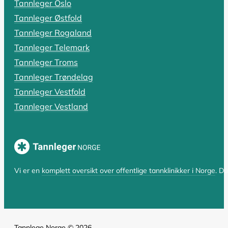
Tannleger Oslo
Rotfylling: Alt du må vite om pris,
Tannleger Østfold
Har du fått beskjed om at du trenger en rotfylling, el
Tannleger Rogaland
Tannleger Telemark
LES HELE ARTIKKELEN
Tannleger Troms
Tannleger Trøndelag
Tannleger Vestfold
SIST OPPDATERT 17. OKTOBER 2025
Tannleger Vestland
Hvorfor er tannlegen så dyr? En komp
Hvorfor er tannlegen så dyr i Norge? Spørsmålet er bå
LES HELE ARTIKKELEN
Vi er en
komplett oversikt over offentlige tannklinikker i Norge
. D
Tannlege Norge © 2026