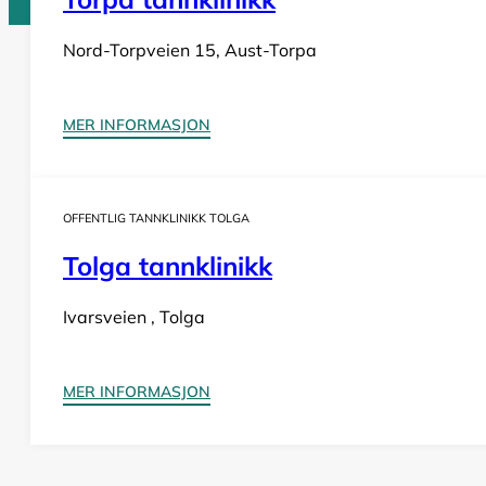
Nord-Torpveien 15, Aust-Torpa
Tannlege Norge © 2026
Design og utvikling av
Nowhere
MER INFORMASJON
OFFENTLIG TANNKLINIKK TOLGA
Tolga tannklinikk
Ivarsveien , Tolga
MER INFORMASJON