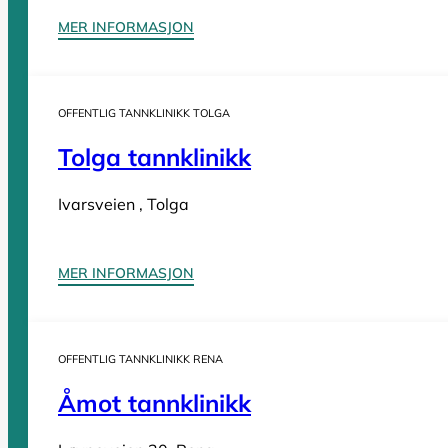
MER INFORMASJON
Sider
OFFENTLIG TANNKLINIKK TOLGA
Tannleger Norge forside
Søk etter tannlege
Hva koster t
Tolga tannklinikk
Tannleger Norge
Ivarsveien , Tolga
Tannleger etter fylke
MER INFORMASJON
Tannleger Agder
Tannleger Akershus
OFFENTLIG TANNKLINIKK RENA
Tannleger Buskerud
Åmot tannklinikk
Tannleger Finnmark
Tannleger Innlandet