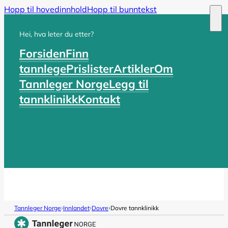
Hopp til hovedinnhold
Hopp til bunntekst
Hei, hva leter du etter?
Forsiden
Finn
tannlege
Prislister
Artikler
Om
Tannleger Norge
Legg til
tannklinikk
Kontakt
›
›
›
Tannleger Norge
Innlandet
Dovre
Dovre tannklinikk