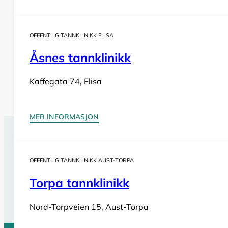
OFFENTLIG TANNKLINIKK FLISA
Åsnes tannklinikk
Kaffegata 74, Flisa
MER INFORMASJON
Tannlegevakt Dombås
OFFENTLIG TANNKLINIKK AUST-TORPA
Har du behov for
akutt tannlegehjelp
utenom tannklinik
også i helger og på helligdager. Sjekk vår oversikt for bil
Torpa tannklinikk
Se tannlegevakter i Innlandet
Nord-Torpveien 15, Aust-Torpa