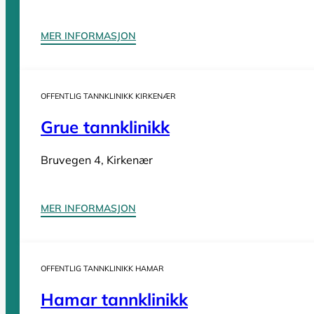
Tannleger Nordland
Tannleger Oslo
MER INFORMASJON
Tannleger Østfold
Tannleger Rogaland
Tannleger Telemark
OFFENTLIG TANNKLINIKK KIRKENÆR
Tannleger Troms
Grue tannklinikk
Tannleger Trøndelag
Tannleger Vestfold
Bruvegen 4, Kirkenær
Tannleger Vestland
MER INFORMASJON
Vi er en
komplett oversikt over offentlige tannklinikker i Norge
. D
OFFENTLIG TANNKLINIKK HAMAR
Hamar tannklinikk