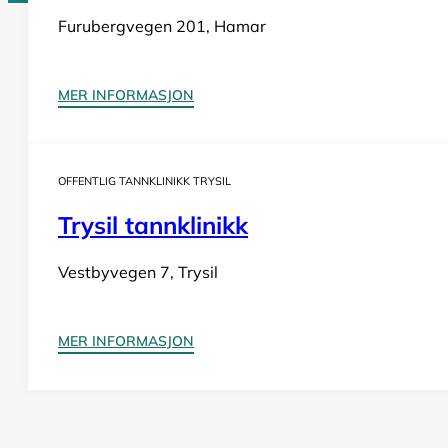
Furubergvegen 201, Hamar
Tannlege Norge © 2026
Design og utvikling av
Nowhere
MER INFORMASJON
OFFENTLIG TANNKLINIKK TRYSIL
Trysil tannklinikk
Vestbyvegen 7, Trysil
MER INFORMASJON