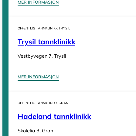
MER INFORMASJON
Sider
OFFENTLIG TANNKLINIKK TRYSIL
Tannleger Norge forside
Søk etter tannlege
Hva koster t
Trysil tannklinikk
Tannleger Norge
Vestbyvegen 7, Trysil
Tannleger etter fylke
MER INFORMASJON
Tannleger Agder
Tannleger Akershus
OFFENTLIG TANNKLINIKK GRAN
Tannleger Buskerud
Hadeland tannklinikk
Tannleger Finnmark
Tannleger Innlandet
Skolelia 3, Gran
Tannleger Møre og Romsdal