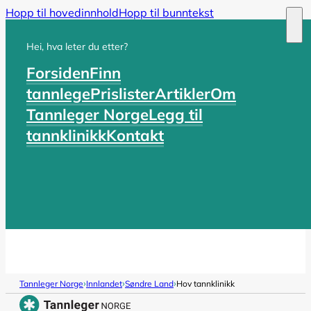
Hopp til hovedinnhold
Hopp til bunntekst
Hei, hva leter du etter?
Forsiden
Finn
tannlege
Prislister
Artikler
Om
Tannleger Norge
Legg til
tannklinikk
Kontakt
›
›
›
Tannleger Norge
Innlandet
Søndre Land
Hov tannklinikk