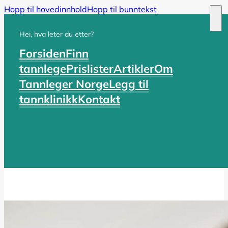
Hopp til hovedinnhold
Hopp til bunntekst
Hei, hva leter du etter?
Forsiden
Finn
tannlege
Prislister
Artikler
Om
Tannleger Norge
Legg til
tannklinikk
Kontakt