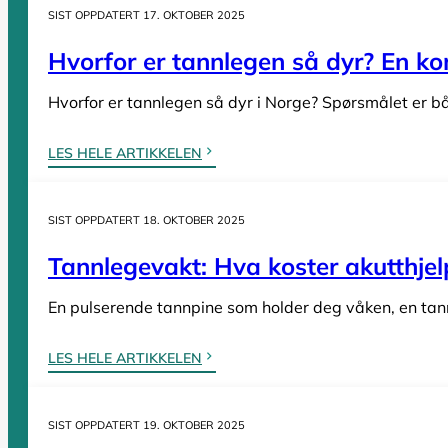
Tannleger etter fylke
SIST OPPDATERT 17. OKTOBER 2025
Hvorfor er tannlegen så dyr? En komp
Tannleger Agder
Hvorfor er tannlegen så dyr i Norge? Spørsmålet er bå
Tannleger Akershus
Tannleger Buskerud
LES HELE ARTIKKELEN
Tannleger Finnmark
Tannleger Innlandet
SIST OPPDATERT 18. OKTOBER 2025
Tannleger Møre og Romsdal
Tannlegevakt: Hva koster akutthjel
Tannleger Nordland
Tannleger Oslo
En pulserende tannpine som holder deg våken, en tann s
Tannleger Østfold
Tannleger Rogaland
LES HELE ARTIKKELEN
Tannleger Telemark
Tannleger Troms
SIST OPPDATERT 19. OKTOBER 2025
Tannleger Trøndelag