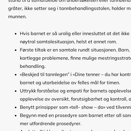
stand til å samarbeide om undersøkelsen eller tannbehand
gråter, ikke setter seg i tannbehandlingsstolen, holder 
munnen.
Hvis barnet er så urolig eller innesluttet at det ikk
nøytral samtalesituasjon, helst et annet rom.
Første tiltak er en samtale rundt situasjonen. Barn,
kartlegge problemene, finne mulige mestringsstrat
behandling.
«Beskjed til tannlegen” i «Dine tenner – du har kon
barnet og utarbeidelse av felles mål for timen.
Uttrykk forståelse og empati for barnets opplevels
opplevelse av oversikt, forutsigbarhet og kontroll,
Benytt prinsipper som «tell- show – do» ved tilvenni
Begynn med en prosedyre som barnet etter all sann
mer utfordrende prosedyrer.