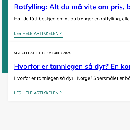
Rotfylling: Alt du må vite om pris,
Tannleger Vestfold
Tannleger Vestland
Har du fått beskjed om at du trenger en rotfylling, el
LES HELE ARTIKKELEN
Vi er en
komplett oversikt over offentlige tannklinikker i Norge
. D
SIST OPPDATERT 17. OKTOBER 2025
Hvorfor er tannlegen så dyr? En komp
Hvorfor er tannlegen så dyr i Norge? Spørsmålet er bå
Tannlege Norge © 2026
Design og utvikling av
Nowhere
LES HELE ARTIKKELEN