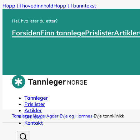
Hopp til hovedinnhold
Hopp til bunntekst
Hei, hva leter du etter?
Forsiden
Finn tannlege
Prislister
Artikler
Tannleger
Prislister
Artikler
Tannleger Norge
›
Agder
›
Evje og Hornnes
›
Evje tannklinikk
Om oss
Kontakt