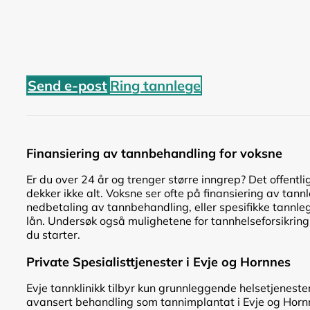
Send e-post
Ring tannlege
Finansiering av tannbehandling for voksne
Er du over 24 år og trenger større inngrep? Det offentli
dekker ikke alt. Voksne ser ofte på finansiering av tann
nedbetaling av tannbehandling, eller spesifikke tannle
lån. Undersøk også mulighetene for tannhelseforsikring
du starter.
Private Spesialisttjenester i Evje og Hornnes
Evje tannklinikk tilbyr kun grunnleggende helsetjenester
avansert behandling som tannimplantat i Evje og Horn