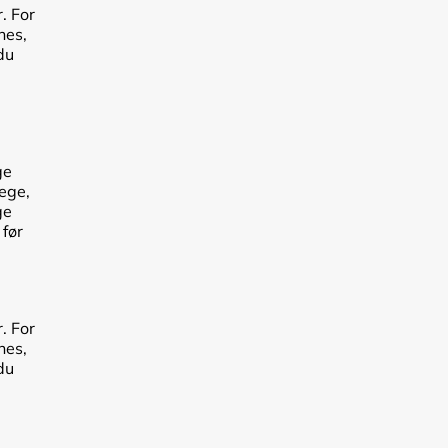
. For
nes,
du
ge
lege,
ge
 før
. For
nes,
du