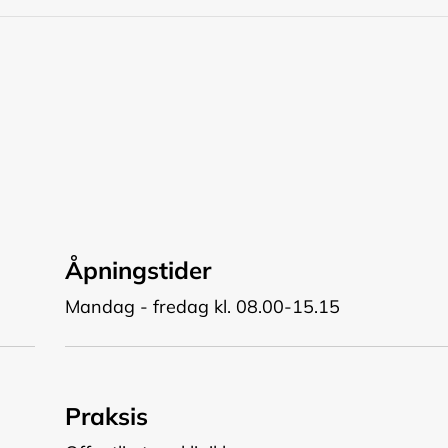
Åpningstider
Mandag - fredag kl. 08.00-15.15
Praksis