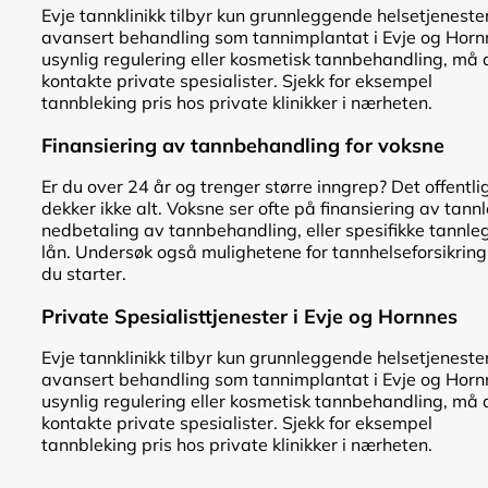
Evje tannklinikk tilbyr kun grunnleggende helsetjenester
avansert behandling som tannimplantat i Evje og Horn
usynlig regulering eller kosmetisk tannbehandling, må 
kontakte private spesialister. Sjekk for eksempel
tannbleking pris hos private klinikker i nærheten.
Finansiering av tannbehandling for voksne
Er du over 24 år og trenger større inngrep? Det offentli
dekker ikke alt. Voksne ser ofte på finansiering av tann
nedbetaling av tannbehandling, eller spesifikke tannle
lån. Undersøk også mulighetene for tannhelseforsikring
du starter.
Private Spesialisttjenester i Evje og Hornnes
Evje tannklinikk tilbyr kun grunnleggende helsetjenester
avansert behandling som tannimplantat i Evje og Horn
usynlig regulering eller kosmetisk tannbehandling, må 
kontakte private spesialister. Sjekk for eksempel
tannbleking pris hos private klinikker i nærheten.