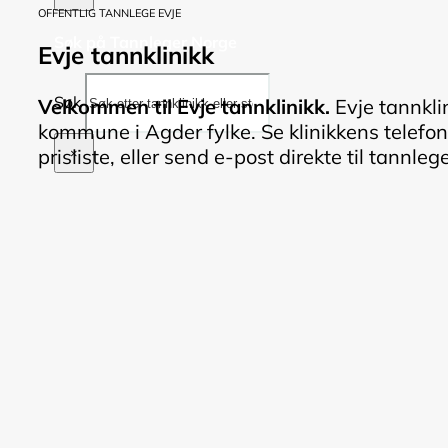
OFFENTLIG TANNLEGE EVJE
Søk på Tannleger Norge
Evje tannklinikk
Søk
Velkommen til Evje tannklinikk.
Evje tannklin
kommune i Agder fylke. Se klinikkens telefo
prisliste, eller send e-post direkte til tannleg
×