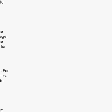
du
ge
lege,
ge
 før
. For
nes,
du
ge