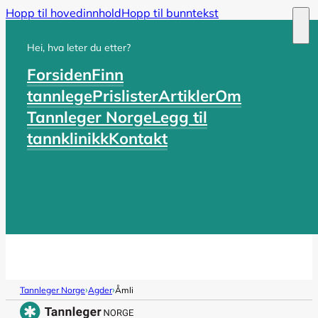
Hopp til hovedinnhold
Hopp til bunntekst
Hei, hva leter du etter?
Forsiden
Finn
tannlege
Prislister
Artikler
Om
Tannleger Norge
Legg til
tannklinikk
Kontakt
›
›
Tannleger Norge
Agder
Åmli