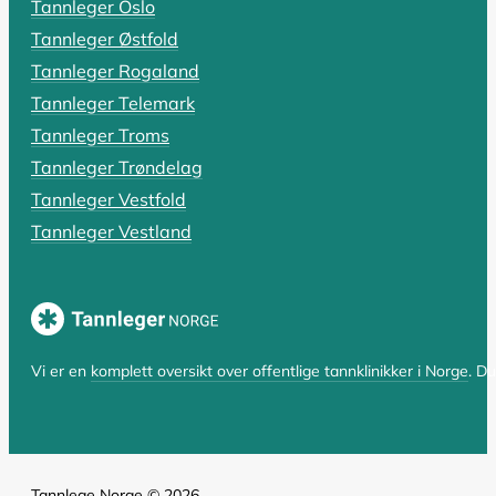
Tannleger Oslo
Rotfylling: Alt du må vite om pris,
Tannleger Østfold
Har du fått beskjed om at du trenger en rotfylling, el
Tannleger Rogaland
Tannleger Telemark
LES HELE ARTIKKELEN
Tannleger Troms
Tannleger Trøndelag
Tannleger Vestfold
SIST OPPDATERT 17. OKTOBER 2025
Tannleger Vestland
Hvorfor er tannlegen så dyr? En komp
Hvorfor er tannlegen så dyr i Norge? Spørsmålet er bå
LES HELE ARTIKKELEN
Vi er en
komplett oversikt over offentlige tannklinikker i Norge
. D
Tannlege Norge © 2026