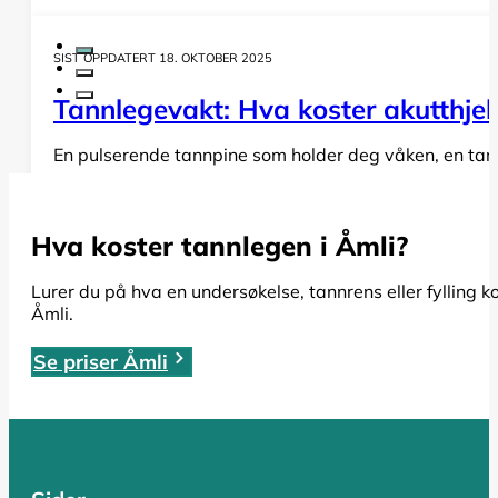
SIST OPPDATERT 18. OKTOBER 2025
Tannlegevakt: Hva koster akutthjel
En pulserende tannpine som holder deg våken, en tann s
LES HELE ARTIKKELEN
Hva koster tannlegen i Åmli?
SIST OPPDATERT 19. OKTOBER 2025
Lurer du på hva en undersøkelse, tannrens eller fylling k
Åmli.
Rotfylling: Alt du må vite om pris,
Se priser Åmli
Har du fått beskjed om at du trenger en rotfylling, el
LES HELE ARTIKKELEN