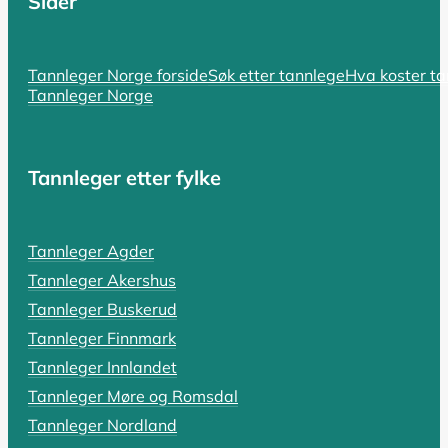
Sider
SIST OPPDATERT 17. OKTOBER 2025
Hvorfor er tannlegen så dyr? En komp
Tannleger Norge forside
Søk etter tannlege
Hva koster t
Tannleger Norge
Hvorfor er tannlegen så dyr i Norge? Spørsmålet er bå
LES HELE ARTIKKELEN
Tannleger etter fylke
SIST OPPDATERT 18. OKTOBER 2025
Tannleger Agder
Tannlegevakt: Hva koster akutthjel
Tannleger Akershus
En pulserende tannpine som holder deg våken, en tann s
Tannleger Buskerud
Tannleger Finnmark
LES HELE ARTIKKELEN
Tannleger Innlandet
Tannleger Møre og Romsdal
Tannleger Nordland
SIST OPPDATERT 19. OKTOBER 2025