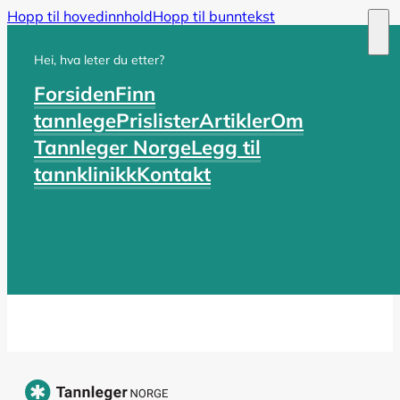
Hopp til hovedinnhold
Hopp til bunntekst
Hei, hva leter du etter?
Forsiden
Finn
tannlege
Prislister
Artikler
Om
Tannleger Norge
Legg til
tannklinikk
Kontakt