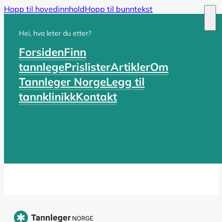
Hopp til hovedinnhold
Hopp til bunntekst
Hei, hva leter du etter?
Forsiden
Finn
tannlege
Prislister
Artikler
Om
Tannleger Norge
Legg til
tannklinikk
Kontakt