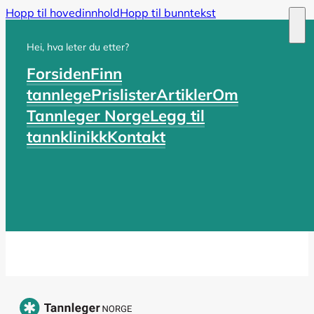
Hopp til hovedinnhold
Hopp til bunntekst
Hei, hva leter du etter?
Forsiden
Finn
tannlege
Prislister
Artikler
Om
Tannleger Norge
Legg til
tannklinikk
Kontakt