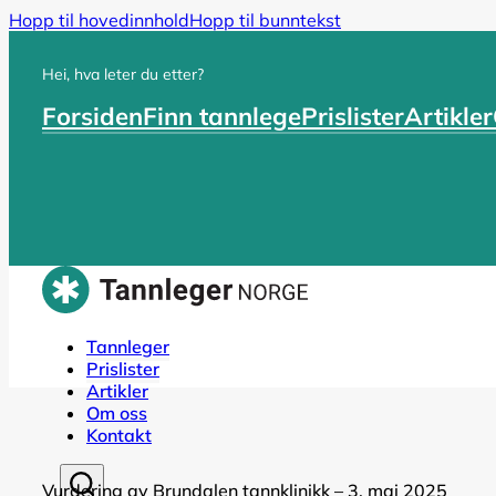
Hopp til hovedinnhold
Hopp til bunntekst
Hei, hva leter du etter?
Forsiden
Finn tannlege
Prislister
Artikler
Tannleger
Prislister
Artikler
Om oss
Kontakt
Vurdering av Brundalen tannklinikk – 3. mai 2025