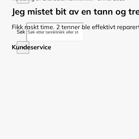
Jeg mistet bit av en tann og tr
Søk på Tannleger Norge
Fikk raskt time. 2 tenner ble effektivt repare
Søk
Kundeservice
×