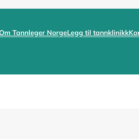
Om Tannleger Norge
Legg til tannklinikk
Ko