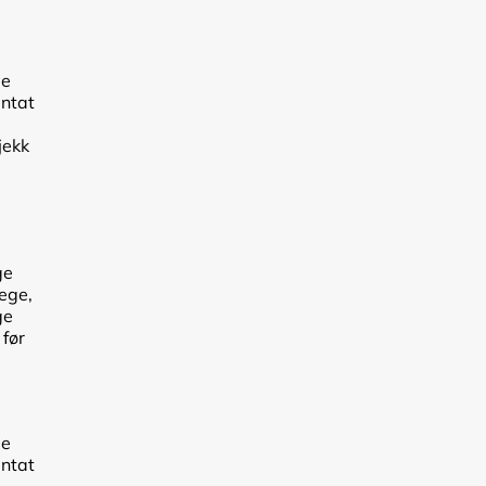
de
antat
jekk
ge
lege,
ge
 før
de
antat