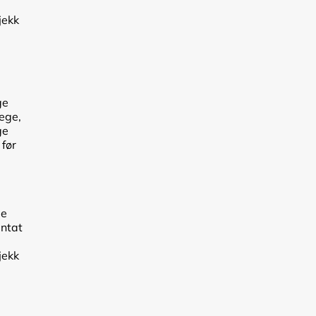
jekk
ge
lege,
ge
 før
de
antat
jekk