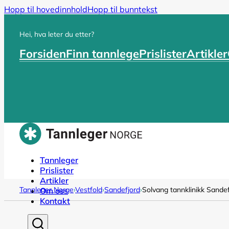
Hopp til hovedinnhold
Hopp til bunntekst
Hei, hva leter du etter?
Forsiden
Finn tannlege
Prislister
Artikler
Tannleger
Prislister
Artikler
Tannleger Norge
›
Vestfold
›
Sandefjord
›
Solvang tannklinikk Sandef
Om oss
Kontakt