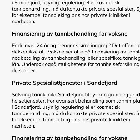
i Sandefjord, usynlig regulering eller kosmetisk
tannbehandling, må du kontakte private spesialister. S
for eksempel tannbleking pris hos private klinikker i
nærheten.
Finansiering av tannbehandling for voksne
Er du over 24 år og trenger større inngrep? Det offentli
dekker ikke alt. Voksne ser ofte på finansiering av tann
nedbetaling av tannbehandling, eller spesifikke tannle
lån. Undersøk også mulighetene for tannhelseforsikring
du starter.
Private Spesialisttjenester i Sandefjord
Solvang tannklinikk Sandefjord tilbyr kun grunnleggen
helsetjenester. For avansert behandling som tannimpl
i Sandefjord, usynlig regulering eller kosmetisk
tannbehandling, må du kontakte private spesialister. S
for eksempel tannbleking pris hos private klinikker i
nærheten.
Finansiering av tannbehandling for voksne