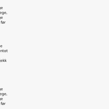
ge
lege,
ge
 før
de
antat
jekk
ge
lege,
ge
 før