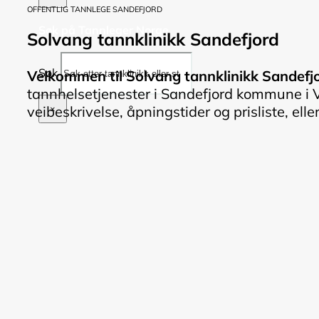
OFFENTLIG TANNLEGE SANDEFJORD
Søk på Tannleger Norge
Solvang tannklinikk Sandefjord
Søk
Velkommen til Solvang tannklinikk Sandefjo
tannhelsetjenester i Sandefjord kommune i V
veibeskrivelse, åpningstider og prisliste, elle
×