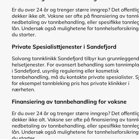
Er du over 24 år og trenger større inngrep? Det offentli
dekker ikke alt. Voksne ser ofte på finansiering av tann
nedbetaling av tannbehandling, eller spesifikke tannle
lån. Undersøk også mulighetene for tannhelseforsikring
du starter.
Private Spesialisttjenester i Sandefjord
Solvang tannklinikk Sandefjord tilbyr kun grunnleggen
helsetjenester. For avansert behandling som tannimpl
i Sandefjord, usynlig regulering eller kosmetisk
tannbehandling, må du kontakte private spesialister. S
for eksempel tannbleking pris hos private klinikker i
nærheten.
Finansiering av tannbehandling for voksne
Er du over 24 år og trenger større inngrep? Det offentli
dekker ikke alt. Voksne ser ofte på finansiering av tann
nedbetaling av tannbehandling, eller spesifikke tannle
lån. Undersøk også mulighetene for tannhelseforsikring
du starter.