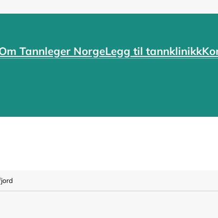
Om Tannleger Norge
Legg til tannklinikk
Ko
jord