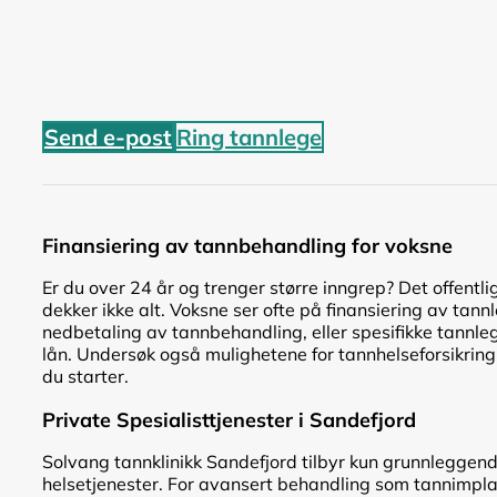
Send e-post
Ring tannlege
Finansiering av tannbehandling for voksne
Er du over 24 år og trenger større inngrep? Det offentli
dekker ikke alt. Voksne ser ofte på finansiering av tann
nedbetaling av tannbehandling, eller spesifikke tannle
lån. Undersøk også mulighetene for tannhelseforsikring
du starter.
Private Spesialisttjenester i Sandefjord
Solvang tannklinikk Sandefjord tilbyr kun grunnleggen
helsetjenester. For avansert behandling som tannimpl