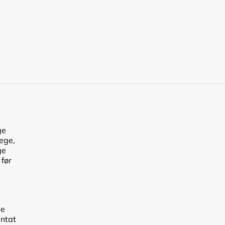
ge
lege,
ge
 før
de
antat