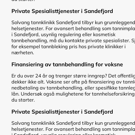
Private Spesialisttjenester i Sandefjord
Solvang tannklinikk Sandefjord tilbyr kun grunnleggen
helsetjenester. For avansert behandling som tannimpl
i Sandefjord, usynlig regulering eller kosmetisk
tannbehandling, må du kontakte private spesialister. S
for eksempel tannbleking pris hos private klinikker i
nærheten.
Finansiering av tannbehandling for voksne
Er du over 24 år og trenger større inngrep? Det offentli
dekker ikke alt. Voksne ser ofte på finansiering av tann
nedbetaling av tannbehandling, eller spesifikke tannle
lån. Undersøk også mulighetene for tannhelseforsikring
du starter.
Private Spesialisttjenester i Sandefjord
Solvang tannklinikk Sandefjord tilbyr kun grunnleggen
helsetjenester. For avansert behandling som tannimpl
i Sandefjord, usynlig regulering eller kosmetisk