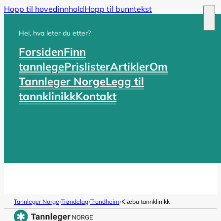
Hopp til hovedinnhold
Hopp til bunntekst
Hei, hva leter du etter?
Forsiden
Finn
tannlege
Prislister
Artikler
Om
Tannleger Norge
Legg til
tannklinikk
Kontakt
›
›
›
Tannleger Norge
Trøndelag
Trondheim
Klæbu tannklinikk