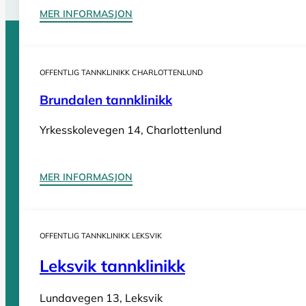
MER INFORMASJON
Sider
OFFENTLIG TANNKLINIKK CHARLOTTENLUND
Brundalen tannklinikk
Tannleger Norge forside
Søk etter tannlege
Hva koster t
Yrkesskolevegen 14, Charlottenlund
Tannleger Norge
MER INFORMASJON
Tannleger etter fylke
OFFENTLIG TANNKLINIKK LEKSVIK
Tannleger Agder
Tannleger Akershus
Leksvik tannklinikk
Tannleger Buskerud
Lundavegen 13, Leksvik
Tannleger Finnmark