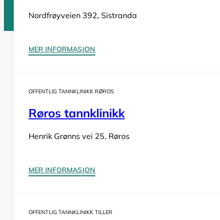
Nordfrøyveien 392, Sistranda
Tannlege Norge © 2026
MER INFORMASJON
Design og utvikling av
Nowhere
OFFENTLIG TANNKLINIKK RØROS
Røros tannklinikk
Henrik Grønns vei 25, Røros
MER INFORMASJON
OFFENTLIG TANNKLINIKK TILLER