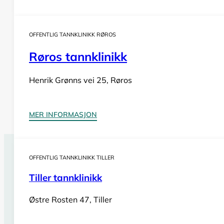
OFFENTLIG TANNKLINIKK RØROS
Røros tannklinikk
Henrik Grønns vei 25, Røros
MER INFORMASJON
OFFENTLIG TANNKLINIKK TILLER
Tannlegevakt Klæbu
Tiller tannklinikk
Har du behov for
akutt tannlegehjelp
utenom tannklinik
også i helger og på helligdager. Sjekk vår oversikt for bi
Østre Rosten 47, Tiller
Se tannlegevakter i Trøndelag