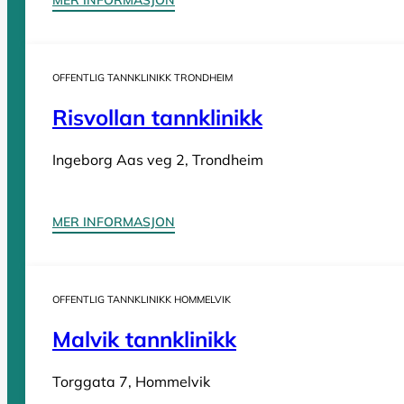
Sider
OFFENTLIG TANNKLINIKK TRONDHEIM
Risvollan tannklinikk
Tannleger Norge forside
Søk etter tannlege
Hva koster t
Tannleger Norge
Ingeborg Aas veg 2, Trondheim
Tannleger etter fylke
MER INFORMASJON
Tannleger Agder
OFFENTLIG TANNKLINIKK HOMMELVIK
Tannleger Akershus
Tannleger Buskerud
Malvik tannklinikk
Tannleger Finnmark
Torggata 7, Hommelvik
Tannleger Innlandet