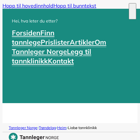
Hopp til hovedinnhold
Hopp til bunntekst
Hei, hva leter du etter?
Forsiden
Finn
tannlege
Prislister
Artikler
Om
Tannleger Norge
Legg til
tannklinikk
Kontakt
›
›
›
Tannleger Norge
Trøndelag
Heim
Liabø tannklinikk