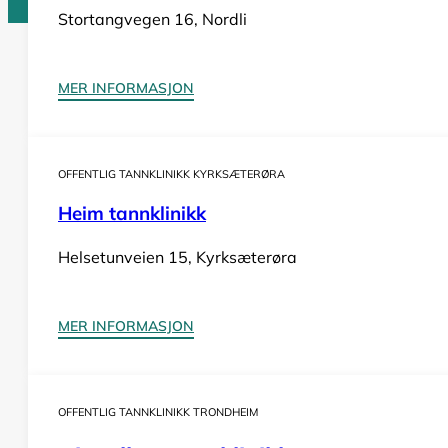
Stortangvegen 16, Nordli
Tannlege Norge © 2026
MER INFORMASJON
Design og utvikling av
Nowhere
OFFENTLIG TANNKLINIKK KYRKSÆTERØRA
Heim tannklinikk
Helsetunveien 15, Kyrksæterøra
MER INFORMASJON
OFFENTLIG TANNKLINIKK TRONDHEIM