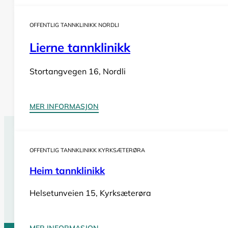
OFFENTLIG TANNKLINIKK NORDLI
Lierne tannklinikk
Stortangvegen 16, Nordli
MER INFORMASJON
Tannlegevakt Vågland
OFFENTLIG TANNKLINIKK KYRKSÆTERØRA
Har du behov for
akutt tannlegehjelp
utenom tannklinik
Heim tannklinikk
også i helger og på helligdager. Sjekk vår oversikt for bi
Helsetunveien 15, Kyrksæterøra
Se tannlegevakter i Trøndelag
MER INFORMASJON