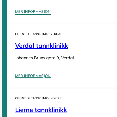
Tannleger Møre og Romsdal
Tannleger Nordland
MER INFORMASJON
Tannleger Oslo
Tannleger Østfold
Tannleger Rogaland
OFFENTLIG TANNKLINIKK VERDAL
Tannleger Telemark
Verdal tannklinikk
Tannleger Troms
Tannleger Trøndelag
Johannes Bruns gate 9, Verdal
Tannleger Vestfold
Tannleger Vestland
MER INFORMASJON
OFFENTLIG TANNKLINIKK NORDLI
Vi er en
komplett oversikt over offentlige tannklinikker i Norge
. D
Lierne tannklinikk