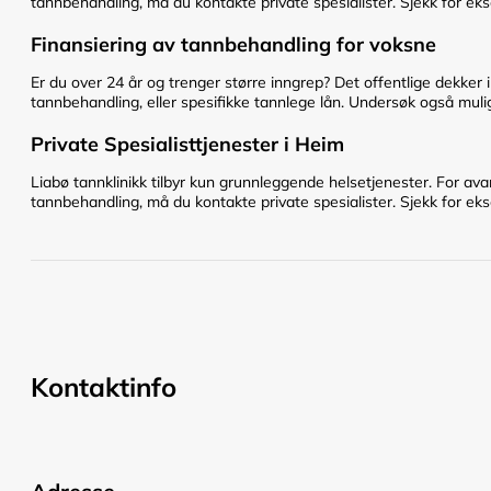
tannbehandling, må du kontakte private spesialister. Sjekk for eks
Finansiering av tannbehandling for voksne
Er du over 24 år og trenger større inngrep? Det offentlige dekker 
tannbehandling, eller spesifikke tannlege lån. Undersøk også mulig
Private Spesialisttjenester i Heim
Liabø tannklinikk tilbyr kun grunnleggende helsetjenester. For av
tannbehandling, må du kontakte private spesialister. Sjekk for eks
Kontaktinfo