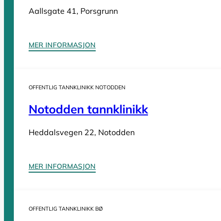
Tannleger Innlandet
Aallsgate 41, Porsgrunn
Tannleger Møre og Romsdal
Tannleger Nordland
Tannleger Oslo
MER INFORMASJON
Tannleger Østfold
Tannleger Rogaland
Tannleger Telemark
OFFENTLIG TANNKLINIKK NOTODDEN
Tannleger Troms
Notodden tannklinikk
Tannleger Trøndelag
Tannleger Vestfold
Heddalsvegen 22, Notodden
Tannleger Vestland
MER INFORMASJON
Vi er en
komplett oversikt over offentlige tannklinikker i Norge
. D
OFFENTLIG TANNKLINIKK BØ