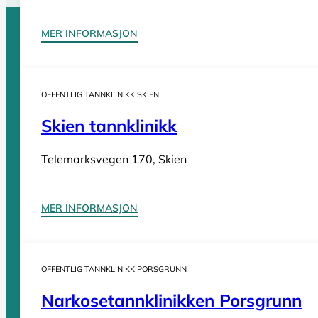
MER INFORMASJON
Sider
OFFENTLIG TANNKLINIKK SKIEN
Tannleger Norge forside
Søk etter tannlege
Hva koster t
Skien tannklinikk
Tannleger Norge
Telemarksvegen 170, Skien
Tannleger etter fylke
MER INFORMASJON
Tannleger Agder
Tannleger Akershus
OFFENTLIG TANNKLINIKK PORSGRUNN
Tannleger Buskerud
Narkosetannklinikken Porsgrunn
Tannleger Finnmark