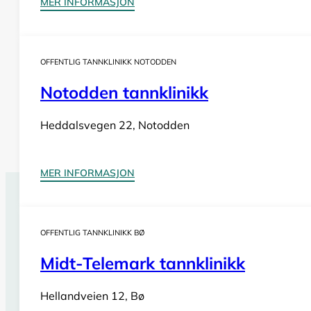
MER INFORMASJON
OFFENTLIG TANNKLINIKK NOTODDEN
Notodden tannklinikk
Heddalsvegen 22, Notodden
MER INFORMASJON
Tannlegevakt Fyresdal
OFFENTLIG TANNKLINIKK BØ
Har du behov for
akutt tannlegehjelp
utenom tannklinik
også i helger og på helligdager. Sjekk vår oversikt for bi
Midt-Telemark tannklinikk
Se tannlegevakter i Telemark
Hellandveien 12, Bø