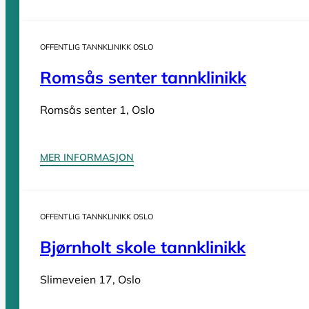
Sider
OFFENTLIG TANNKLINIKK OSLO
Romsås senter tannklinikk
Tannleger Norge forside
Søk etter tannlege
Hva koster t
Tannleger Norge
Romsås senter 1, Oslo
Tannleger etter fylke
MER INFORMASJON
Tannleger Agder
OFFENTLIG TANNKLINIKK OSLO
Tannleger Akershus
Tannleger Buskerud
Bjørnholt skole tannklinikk
Tannleger Finnmark
Slimeveien 17, Oslo
Tannleger Innlandet
Tannleger Møre og Romsdal