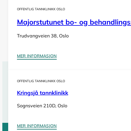
OFFENTLIG TANNKLINIKK OSLO
Majorstutunet bo- og behandlingss
Trudvangveien 38, Oslo
MER INFORMASJON
Tannlegevakt Oslo
OFFENTLIG TANNKLINIKK OSLO
Har du behov for
akutt tannlegehjelp
utenom tannklinik
Kringsjå tannklinikk
helger og på helligdager. Sjekk vår oversikt for billig og 
Sognsveien 210D, Oslo
Se tannlegevakter i Oslo
MER INFORMASJON