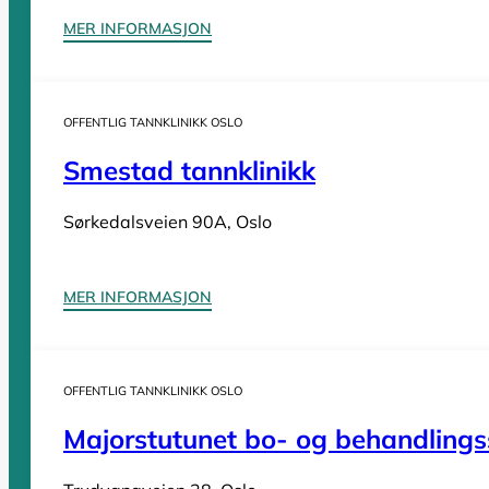
Tannleger Nordland
MER INFORMASJON
Tannleger Oslo
Tannleger Østfold
Tannleger Rogaland
OFFENTLIG TANNKLINIKK OSLO
Tannleger Telemark
Smestad tannklinikk
Tannleger Troms
Tannleger Trøndelag
Sørkedalsveien 90A, Oslo
Tannleger Vestfold
Tannleger Vestland
MER INFORMASJON
OFFENTLIG TANNKLINIKK OSLO
Vi er en
komplett oversikt over offentlige tannklinikker i Norge
. D
Majorstutunet bo- og behandlingss