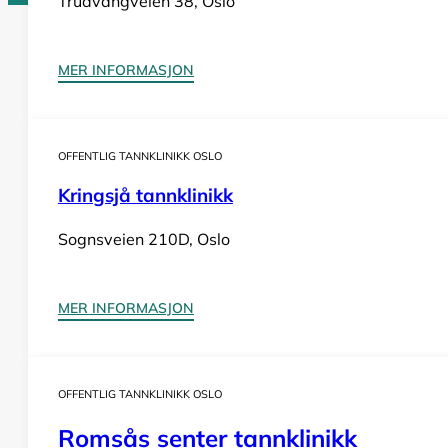
Trudvangveien 38, Oslo
Tannlege Norge © 2026
MER INFORMASJON
Design og utvikling av
Nowhere
OFFENTLIG TANNKLINIKK OSLO
Kringsjå tannklinikk
Sognsveien 210D, Oslo
MER INFORMASJON
OFFENTLIG TANNKLINIKK OSLO
Romsås senter tannklinikk