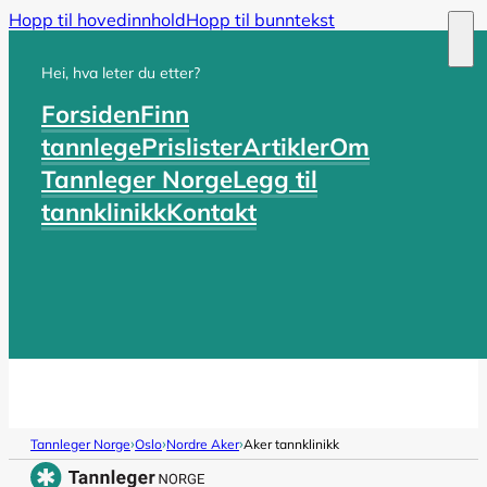
Hopp til hovedinnhold
Hopp til bunntekst
Hei, hva leter du etter?
Forsiden
Finn
tannlege
Prislister
Artikler
Om
Tannleger Norge
Legg til
tannklinikk
Kontakt
›
›
›
Tannleger Norge
Oslo
Nordre Aker
Aker tannklinikk