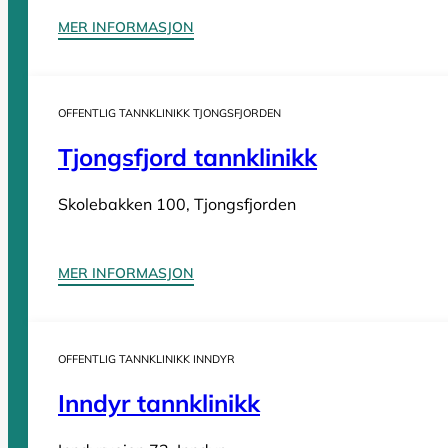
MER INFORMASJON
Sider
OFFENTLIG TANNKLINIKK TJONGSFJORDEN
Tannleger Norge forside
Søk etter tannlege
Hva koster t
Tjongsfjord tannklinikk
Tannleger Norge
Skolebakken 100, Tjongsfjorden
Tannleger etter fylke
MER INFORMASJON
Tannleger Agder
Tannleger Akershus
OFFENTLIG TANNKLINIKK INNDYR
Tannleger Buskerud
Inndyr tannklinikk
Tannleger Finnmark
Tannleger Innlandet