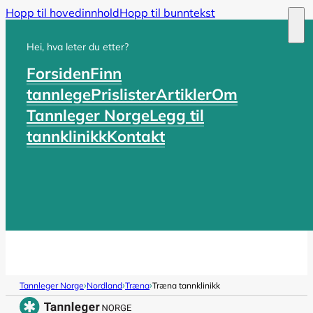
Hopp til hovedinnhold
Hopp til bunntekst
Hei, hva leter du etter?
Forsiden
Finn
tannlege
Prislister
Artikler
Om
Tannleger Norge
Legg til
tannklinikk
Kontakt
›
›
›
Tannleger Norge
Nordland
Træna
Træna tannklinikk