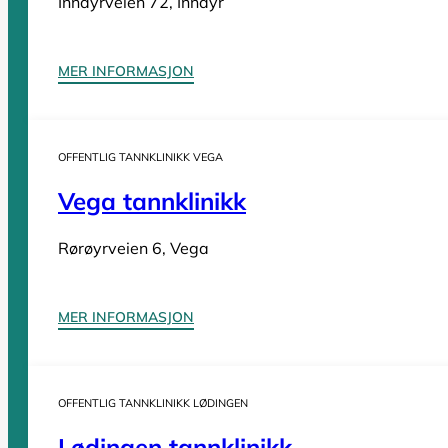
Inndyrveien 72, Inndyr
Tannleger Møre og Romsdal
Tannleger Nordland
Tannleger Oslo
MER INFORMASJON
Tannleger Østfold
Tannleger Rogaland
Tannleger Telemark
OFFENTLIG TANNKLINIKK VEGA
Tannleger Troms
Vega tannklinikk
Tannleger Trøndelag
Tannleger Vestfold
Rørøyrveien 6, Vega
Tannleger Vestland
MER INFORMASJON
Vi er en
komplett oversikt over offentlige tannklinikker i Norge
. D
OFFENTLIG TANNKLINIKK LØDINGEN
Lødingen tannklinikk