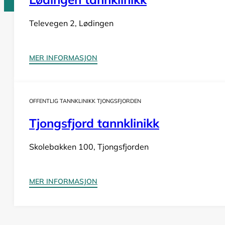
Televegen 2, Lødingen
Tannlege Norge © 2026
Design og utvikling av
Nowhere
MER INFORMASJON
OFFENTLIG TANNKLINIKK TJONGSFJORDEN
Tjongsfjord tannklinikk
Skolebakken 100, Tjongsfjorden
MER INFORMASJON