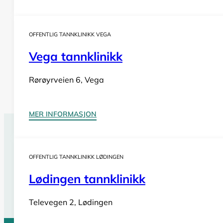
OFFENTLIG TANNKLINIKK VEGA
Vega tannklinikk
Rørøyrveien 6, Vega
MER INFORMASJON
Tannlegevakt Træna
OFFENTLIG TANNKLINIKK LØDINGEN
Har du behov for
akutt tannlegehjelp
utenom tannklinik
også i helger og på helligdager. Sjekk vår oversikt for bi
Lødingen tannklinikk
Se tannlegevakter i Nordland
Televegen 2, Lødingen