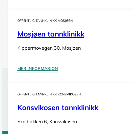
OFFENTLIG TANNKLINIKK MOSJØEN
Mosjøen tannklinikk
Kippermovegen 30, Mosjøen
MER INFORMASJON
Tannlegevakt Træna
OFFENTLIG TANNKLINIKK KONSVIKOSEN
Har du behov for
akutt tannlegehjelp
utenom tannklinik
også i helger og på helligdager. Sjekk vår oversikt for bi
Konsvikosen tannklinikk
Se tannlegevakter i Nordland
Skolbakken 6, Konsvikosen