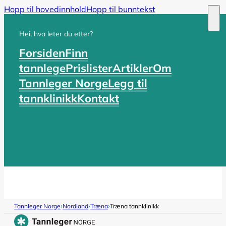
Hopp til hovedinnhold
Hopp til bunntekst
Hei, hva leter du etter?
Forsiden
Finn
tannlege
Prislister
Artikler
Om
Tannleger Norge
Legg til
tannklinikk
Kontakt
›
›
›
Tannleger Norge
Nordland
Træna
Træna tannklinikk