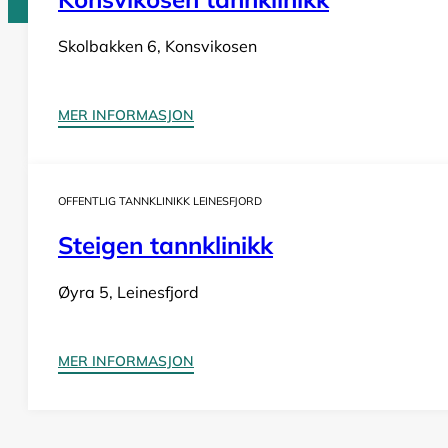
Skolbakken 6, Konsvikosen
Tannlege Norge © 2026
Design og utvikling av
Nowhere
MER INFORMASJON
OFFENTLIG TANNKLINIKK LEINESFJORD
Steigen tannklinikk
Øyra 5, Leinesfjord
MER INFORMASJON