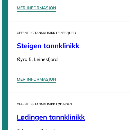
MER INFORMASJON
Sider
OFFENTLIG TANNKLINIKK LEINESFJORD
Tannleger Norge forside
Søk etter tannlege
Hva koster t
Steigen tannklinikk
Tannleger Norge
Øyra 5, Leinesfjord
Tannleger etter fylke
MER INFORMASJON
Tannleger Agder
Tannleger Akershus
OFFENTLIG TANNKLINIKK LØDINGEN
Tannleger Buskerud
Lødingen tannklinikk
Tannleger Finnmark
Tannleger Innlandet