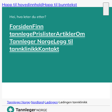
Hopp til hovedinnhold
Hopp til bunntekst
Hei, hva leter du etter?
Forsiden
Finn
tannlege
Prislister
Artikler
Om
Tannleger Norge
Legg til
tannklinikk
Kontakt
›
›
›
Tannleger Norge
Nordland
Lødingen
Lødingen tannklinikk