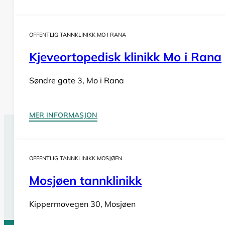
OFFENTLIG TANNKLINIKK MO I RANA
Kjeveortopedisk klinikk Mo i Rana
Søndre gate 3, Mo i Rana
MER INFORMASJON
Tannlegevakt Lødingen
OFFENTLIG TANNKLINIKK MOSJØEN
Har du behov for
akutt tannlegehjelp
utenom tannklinik
også i helger og på helligdager. Sjekk vår oversikt for bi
Mosjøen tannklinikk
Se tannlegevakter i Nordland
Kippermovegen 30, Mosjøen