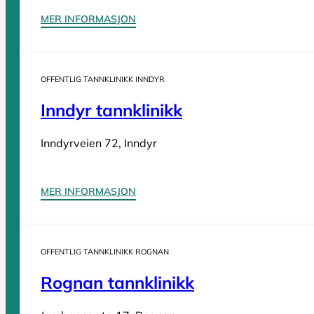
MER INFORMASJON
Sider
OFFENTLIG TANNKLINIKK INNDYR
Tannleger Norge forside
Søk etter tannlege
Hva koster t
Inndyr tannklinikk
Tannleger Norge
Inndyrveien 72, Inndyr
Tannleger etter fylke
MER INFORMASJON
Tannleger Agder
Tannleger Akershus
OFFENTLIG TANNKLINIKK ROGNAN
Tannleger Buskerud
Rognan tannklinikk
Tannleger Finnmark
Tannleger Innlandet