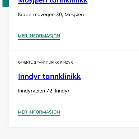
Kippermovegen 30, Mosjøen
Tannlege Norge © 2026
Design og utvikling av
Nowhere
MER INFORMASJON
OFFENTLIG TANNKLINIKK INNDYR
Inndyr tannklinikk
Inndyrveien 72, Inndyr
MER INFORMASJON