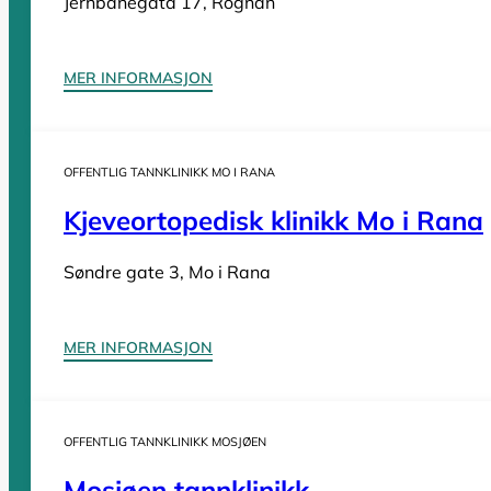
Jernbanegata 17, Rognan
Tannleger Møre og Romsdal
Tannleger Nordland
Tannleger Oslo
MER INFORMASJON
Tannleger Østfold
Tannleger Rogaland
Tannleger Telemark
OFFENTLIG TANNKLINIKK MO I RANA
Tannleger Troms
Kjeveortopedisk klinikk Mo i Rana
Tannleger Trøndelag
Tannleger Vestfold
Søndre gate 3, Mo i Rana
Tannleger Vestland
MER INFORMASJON
Vi er en
komplett oversikt over offentlige tannklinikker i Norge
. D
OFFENTLIG TANNKLINIKK MOSJØEN
Mosjøen tannklinikk