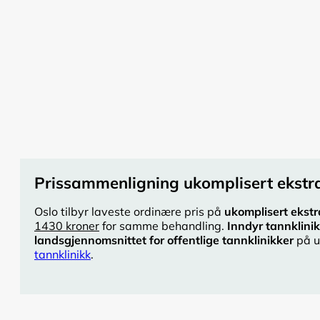
Prissammenligning ukomplisert ekstra
Oslo tilbyr laveste ordinære pris på
ukomplisert ekstr
1430 kroner
for samme behandling.
Inndyr tannklini
landsgjennomsnittet for offentlige tannklinikker
på u
tannklinikk
.