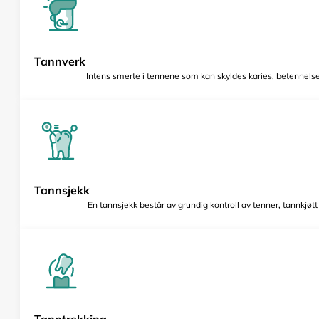
Tannverk
Intens smerte i tennene som kan skyldes karies, betennelse 
Tannsjekk
En tannsjekk består av grundig kontroll av tenner, tannkjøt
Tanntrekking