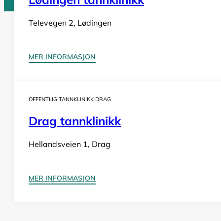
Televegen 2, Lødingen
Tannlege Norge © 2026
Design og utvikling av
Nowhere
MER INFORMASJON
OFFENTLIG TANNKLINIKK DRAG
Drag tannklinikk
Hellandsveien 1, Drag
MER INFORMASJON