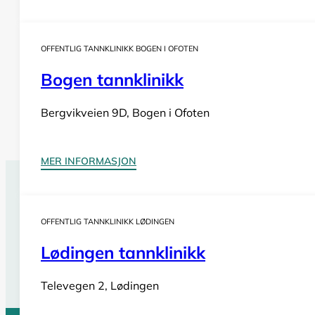
OFFENTLIG TANNKLINIKK BOGEN I OFOTEN
Bogen tannklinikk
Bergvikveien 9D, Bogen i Ofoten
MER INFORMASJON
Tannlegevakt Inndyr
OFFENTLIG TANNKLINIKK LØDINGEN
Har du behov for
akutt tannlegehjelp
utenom tannklinik
også i helger og på helligdager. Sjekk vår oversikt for bil
Lødingen tannklinikk
Se tannlegevakter i Nordland
Televegen 2, Lødingen