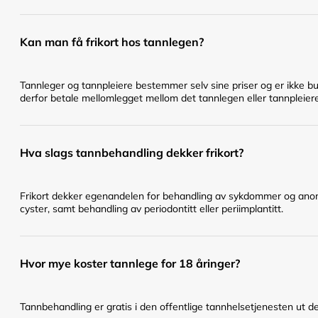
Kan man få frikort hos tannlegen?
Tannleger og tannpleiere bestemmer selv sine priser og er ikke bu
derfor betale mellomlegget mellom det tannlegen eller tannpleier
Hva slags tannbehandling dekker frikort?
Frikort dekker egenandelen for behandling av sykdommer og anomal
cyster, samt behandling av periodontitt eller periimplantitt.
Hvor mye koster tannlege for 18 åringer?
Tannbehandling er gratis i den offentlige tannhelsetjenesten ut det