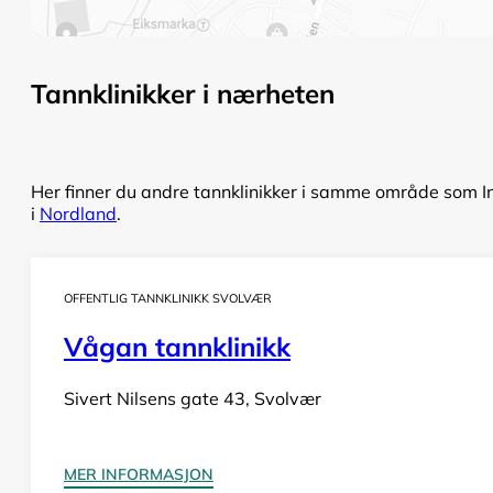
Tannklinikker i nærheten
Her finner du andre tannklinikker i samme område som Inn
i
Nordland
.
OFFENTLIG TANNKLINIKK SVOLVÆR
Vågan tannklinikk
Sivert Nilsens gate 43, Svolvær
MER INFORMASJON