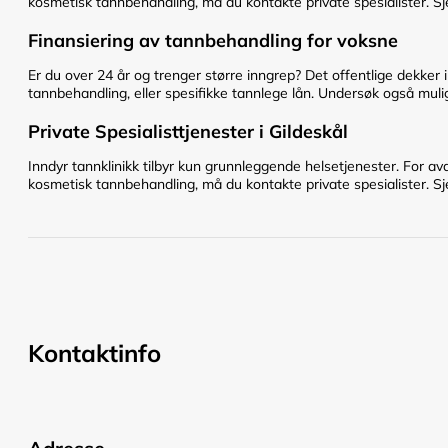
kosmetisk tannbehandling, må du kontakte private spesialister. Sje
Finansiering av tannbehandling for voksne
Er du over 24 år og trenger større inngrep? Det offentlige dekker 
tannbehandling, eller spesifikke tannlege lån. Undersøk også mulig
Private Spesialisttjenester i Gildeskål
Inndyr tannklinikk tilbyr kun grunnleggende helsetjenester. For av
kosmetisk tannbehandling, må du kontakte private spesialister. Sje
Kontaktinfo