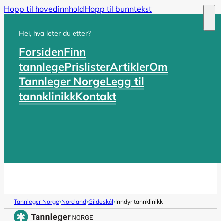
Hopp til hovedinnhold
Hopp til bunntekst
Hei, hva leter du etter?
Forsiden
Finn
tannlege
Prislister
Artikler
Om
Tannleger Norge
Legg til
tannklinikk
Kontakt
›
›
›
Tannleger Norge
Nordland
Gildeskål
Inndyr tannklinikk