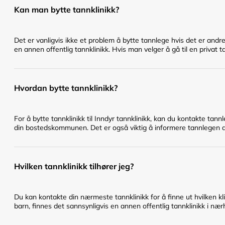
Kan man bytte tannklinikk?
Det er vanligvis ikke et problem å bytte tannlege hvis det er andr
en annen offentlig tannklinikk. Hvis man velger å gå til en privat t
Hvordan bytte tannklinikk?
For å bytte tannklinikk til Inndyr tannklinikk, kan du kontakte tan
din bostedskommunen. Det er også viktig å informere tannlegen du 
Hvilken tannklinikk tilhører jeg?
Du kan kontakte din nærmeste tannklinikk for å finne ut hvilken klin
barn, finnes det sannsynligvis en annen offentlig tannklinikk i nær