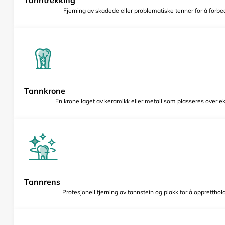
Fjerning av skadede eller problematiske tenner for å forbed
Tannkrone
En krone laget av keramikk eller metall som plasseres over e
Tannrens
Profesjonell fjerning av tannstein og plakk for å opprettho