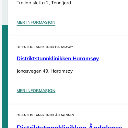
Trolldalsletta 2, Tennfjord
Se tannlegevakter i Møre og Romsdal
MER INFORMASJON
Sider
OFFENTLIG TANNKLINIKK HARAMSØY
Distriktstannklinikken Haramsøy
Tannleger Norge forside
Søk etter tannlege
Hva koster t
Jonasvegen 49, Haramsøy
Tannleger Norge
MER INFORMASJON
Tannleger etter fylke
OFFENTLIG TANNKLINIKK ÅNDALSNES
Tannleger Agder
Tannleger Akershus
Distriktstannklinikken Åndalsnes