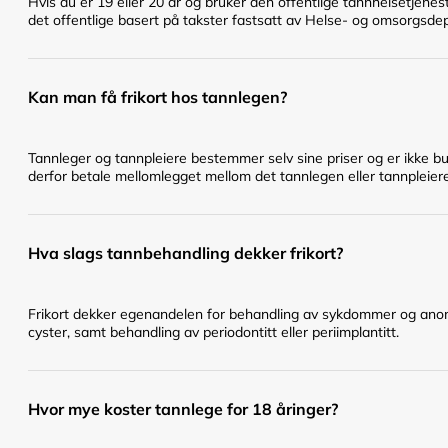
Hvis du er 19 eller 20 år og bruker den offentlige tannhelsetje
det offentlige basert på takster fastsatt av Helse- og omsorgsd
Kan man få frikort hos tannlegen?
Tannleger og tannpleiere bestemmer selv sine priser og er ikke bu
derfor betale mellomlegget mellom det tannlegen eller tannpleier
Hva slags tannbehandling dekker frikort?
Frikort dekker egenandelen for behandling av sykdommer og anomal
cyster, samt behandling av periodontitt eller periimplantitt.
Hvor mye koster tannlege for 18 åringer?