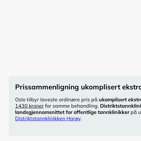
Prissammenligning ukomplisert ekstra
Oslo tilbyr laveste ordinære pris på
ukomplisert ekstr
1430 kroner
for samme behandling.
Distriktstannkli
landsgjennomsnittet for offentlige tannklinikker
på u
Distriktstannklinikken Harøy
.