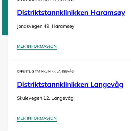
Distriktstannklinikken Haramsøy
Vi er en
komplett oversikt over offentlige tannklinikker i Norge
. D
Jonasvegen 49, Haramsøy
Tannlege Norge © 2026
MER INFORMASJON
Design og utvikling av
Nowhere
OFFENTLIG TANNKLINIKK LANGEVÅG
Distriktstannklinikken Langevåg
Skulevegen 12, Langevåg
MER INFORMASJON