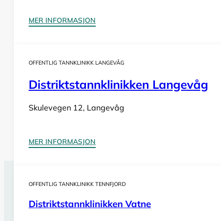
MER INFORMASJON
OFFENTLIG TANNKLINIKK LANGEVÅG
Distriktstannklinikken Langevåg
Skulevegen 12, Langevåg
MER INFORMASJON
OFFENTLIG TANNKLINIKK TENNFJORD
Tannlegevakt Harøy
Distriktstannklinikken Vatne
Har du behov for
akutt tannlegehjelp
utenom tannklinik
– ofte også i helger og på helligdager. Sjekk vår oversikt