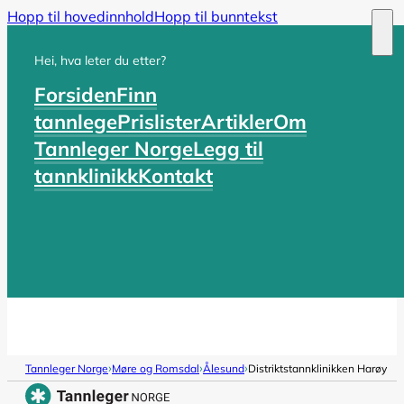
Hopp til hovedinnhold
Hopp til bunntekst
Hei, hva leter du etter?
Forsiden
Finn
tannlege
Prislister
Artikler
Om
Tannleger Norge
Legg til
tannklinikk
Kontakt
›
›
›
Tannleger Norge
Møre og Romsdal
Ålesund
Distriktstannklinikken Harøy