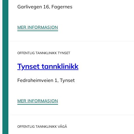
Tannleger Innlandet
Garlivegen 16, Fagernes
Tannleger Møre og Romsdal
Tannleger Nordland
Tannleger Oslo
MER INFORMASJON
Tannleger Østfold
Tannleger Rogaland
Tannleger Telemark
OFFENTLIG TANNKLINIKK TYNSET
Tannleger Troms
Tynset tannklinikk
Tannleger Trøndelag
Tannleger Vestfold
Fedraheimveien 1, Tynset
Tannleger Vestland
MER INFORMASJON
Vi er en
komplett oversikt over offentlige tannklinikker i Norge
. D
OFFENTLIG TANNKLINIKK VÅGÅ