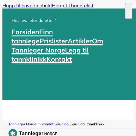
Hopp til hovedinnhold
Hopp til bunntekst
Hei, hva leter du etter?
Forsiden
Finn
tannlege
Prislister
Artikler
Om
Tannleger Norge
Legg til
tannklinikk
Kontakt
›
›
›
Tannleger Norge
Innlandet
Sør-Odal
Sør-Odal tannklinikk