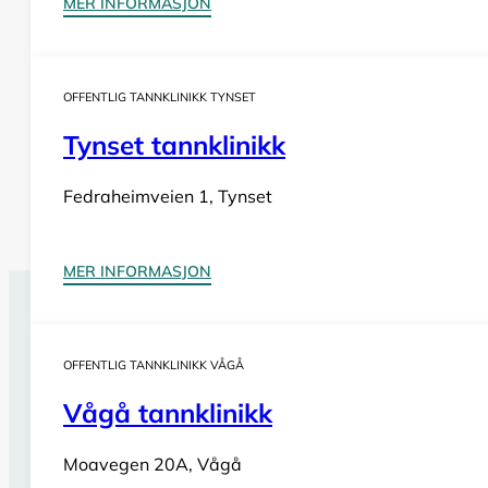
MER INFORMASJON
OFFENTLIG TANNKLINIKK TYNSET
Tynset tannklinikk
Fedraheimveien 1, Tynset
MER INFORMASJON
Tannlegevakt Skarnes
OFFENTLIG TANNKLINIKK VÅGÅ
Har du behov for
akutt tannlegehjelp
utenom tannklinik
også i helger og på helligdager. Sjekk vår oversikt for bil
Vågå tannklinikk
Se tannlegevakter i Innlandet
Moavegen 20A, Vågå