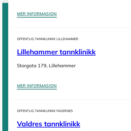
MER INFORMASJON
Sider
OFFENTLIG TANNKLINIKK LILLEHAMMER
Tannleger Norge forside
Søk etter tannlege
Hva koster t
Lillehammer tannklinikk
Tannleger Norge
Storgata 179, Lillehammer
Tannleger etter fylke
MER INFORMASJON
Tannleger Agder
Tannleger Akershus
OFFENTLIG TANNKLINIKK FAGERNES
Tannleger Buskerud
Valdres tannklinikk
Tannleger Finnmark