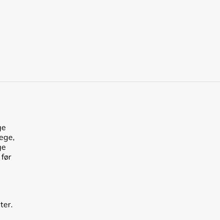
ge
lege,
ge
 før
ter.