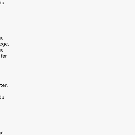
du
ge
lege,
ge
 før
ter.
du
ge