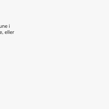
une i
, eller