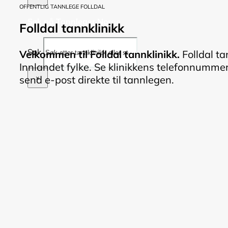
OFFENTLIG TANNLEGE FOLLDAL
Søk på Tannleger Norge
Folldal tannklinikk
Søk
Velkommen til Folldal tannklinikk.
Folldal ta
Innlandet fylke. Se klinikkens telefonnummer, 
send e-post direkte til tannlegen.
×