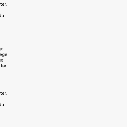
ter.
du
ge
lege,
ge
 før
ter.
du