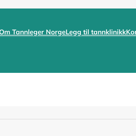
Om Tannleger Norge
Legg til tannklinikk
Ko