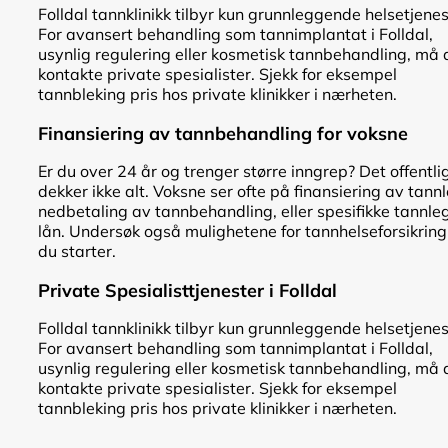
Folldal tannklinikk tilbyr kun grunnleggende helsetjenes
For avansert behandling som tannimplantat i Folldal,
usynlig regulering eller kosmetisk tannbehandling, må 
kontakte private spesialister. Sjekk for eksempel
tannbleking pris hos private klinikker i nærheten.
Finansiering av tannbehandling for voksne
Er du over 24 år og trenger større inngrep? Det offentli
dekker ikke alt. Voksne ser ofte på finansiering av tann
nedbetaling av tannbehandling, eller spesifikke tannle
lån. Undersøk også mulighetene for tannhelseforsikring
du starter.
Private Spesialisttjenester i Folldal
Folldal tannklinikk tilbyr kun grunnleggende helsetjenes
For avansert behandling som tannimplantat i Folldal,
usynlig regulering eller kosmetisk tannbehandling, må 
kontakte private spesialister. Sjekk for eksempel
tannbleking pris hos private klinikker i nærheten.