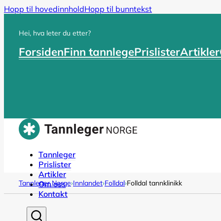
Hopp til hovedinnhold
Hopp til bunntekst
Hei, hva leter du etter?
Forsiden
Finn tannlege
Prislister
Artikler
Tannleger
Prislister
Artikler
Tannleger Norge
›
Innlandet
›
Folldal
›
Folldal tannklinikk
Om oss
Kontakt