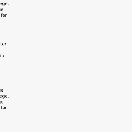
lege,
ge
 før
ter.
du
ge
lege,
ge
 før