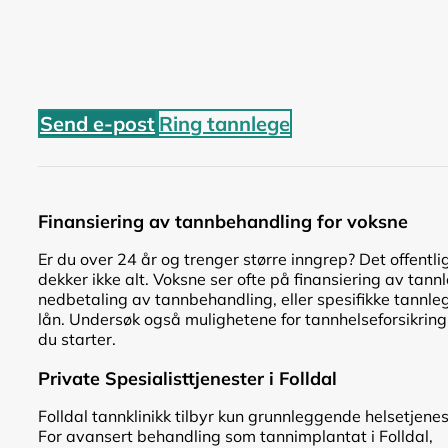
Send e-post
Ring tannlege
Finansiering av tannbehandling for voksne
Er du over 24 år og trenger større inngrep? Det offentli
dekker ikke alt. Voksne ser ofte på finansiering av tann
nedbetaling av tannbehandling, eller spesifikke tannle
lån. Undersøk også mulighetene for tannhelseforsikring
du starter.
Private Spesialisttjenester i Folldal
Folldal tannklinikk tilbyr kun grunnleggende helsetjenes
For avansert behandling som tannimplantat i Folldal,