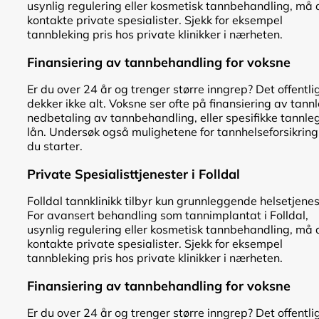
usynlig regulering eller kosmetisk tannbehandling, må 
kontakte private spesialister. Sjekk for eksempel
tannbleking pris hos private klinikker i nærheten.
Finansiering av tannbehandling for voksne
Er du over 24 år og trenger større inngrep? Det offentli
dekker ikke alt. Voksne ser ofte på finansiering av tann
nedbetaling av tannbehandling, eller spesifikke tannle
lån. Undersøk også mulighetene for tannhelseforsikring
du starter.
Private Spesialisttjenester i Folldal
Folldal tannklinikk tilbyr kun grunnleggende helsetjenes
For avansert behandling som tannimplantat i Folldal,
usynlig regulering eller kosmetisk tannbehandling, må 
kontakte private spesialister. Sjekk for eksempel
tannbleking pris hos private klinikker i nærheten.
Finansiering av tannbehandling for voksne
Er du over 24 år og trenger større inngrep? Det offentli