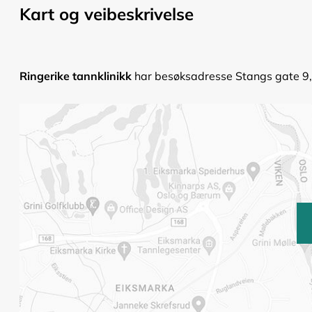
Kart og veibeskrivelse
Ringerike tannklinikk
har besøksadresse Stangs gate 9, 