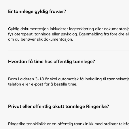
Er tannlege gyldig fravær?
Gyldig dokumentasjon inkluderer legeerklæring eller dokumentasjo
fysioterapeut, tannlege eller psykolog. Egenmelding fra foreldre ell
om du behøver slik dokumentasjon.
Hvordan få time hos offentlig tannlege?
Barn i alderen 3-18 år skal automatisk få innkalling til tannhelset
telefon eller e-post for å bestille time.
Privat eller offentlig akutt tannlege Ringerike?
Ringerike tannklinikk er en offentlig tannklinikk med ordinær telef