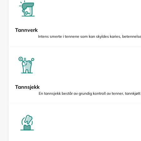
Tannverk
Intens smerte i tennene som kan skyldes karies, betennelse 
Tannsjekk
En tannsjekk består av grundig kontroll av tenner, tannkjøt