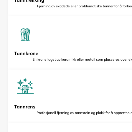
Fjerning av skadede eller problematiske tenner for å forbed
Tannkrone
En krone laget av keramikk eller metall som plasseres over e
Tannrens
Profesjonell fjerning av tannstein og plakk for å opprettho