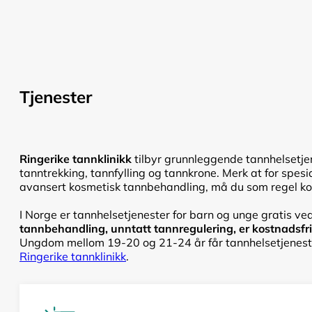
Tjenester
Ringerike tannklinikk
tilbyr grunnleggende tannhelsetjen
tanntrekking, tannfylling og tannkrone. Merk at for spesi
avansert kosmetisk tannbehandling, må du som regel konta
I Norge er tannhelsetjenester for barn og unge gratis ved
tannbehandling, unntatt tannregulering, er kostnadsfri f
Ungdom mellom 19-20 og 21-24 år får tannhelsetjenester
Ringerike tannklinikk
.