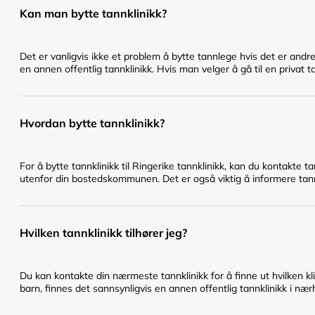
Kan man bytte tannklinikk?
Det er vanligvis ikke et problem å bytte tannlege hvis det er andr
en annen offentlig tannklinikk. Hvis man velger å gå til en privat t
Hvordan bytte tannklinikk?
For å bytte tannklinikk til Ringerike tannklinikk, kan du kontakte 
utenfor din bostedskommunen. Det er også viktig å informere tannl
Hvilken tannklinikk tilhører jeg?
Du kan kontakte din nærmeste tannklinikk for å finne ut hvilken klin
barn, finnes det sannsynligvis en annen offentlig tannklinikk i nær