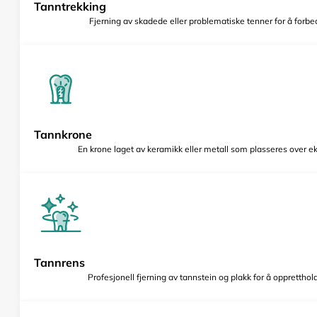
Tanntrekking
Fjerning av skadede eller problematiske tenner for å forbed
Tannkrone
En krone laget av keramikk eller metall som plasseres over e
Tannrens
Profesjonell fjerning av tannstein og plakk for å opprettho