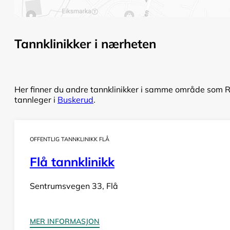
Tannklinikker i nærheten
Her finner du andre tannklinikker i samme område som Rin
tannleger i
Buskerud
.
OFFENTLIG TANNKLINIKK FLÅ
Flå tannklinikk
Sentrumsvegen 33, Flå
MER INFORMASJON