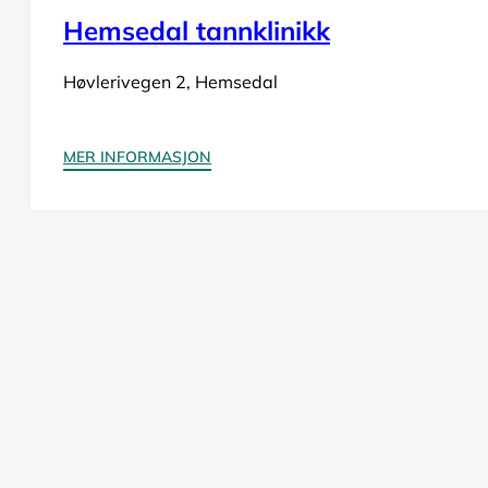
Hemsedal tannklinikk
Høvlerivegen 2, Hemsedal
MER INFORMASJON